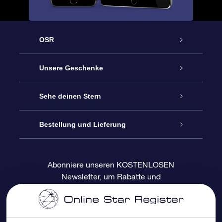
OSR
Service
Unsere Geschenke
Kontakt
Sterne schenken
Sehe deinen Stern
Blog
OSR-Geschenkpaket
Sternregister
Bestellung und Lieferung
Häufig Gestellte Fragen
Super Star Gift
OSR Star Finder App
Kundenlogin
Abonniere unseren KOSTENLOSEN
Newsletter, um Rabatte und
Bewertungen
OSR-Geschenkgutschein
Personalisierte Sternseite
Zahlungsinformationen
Produktneuigkeiten zu erhalten
Firmengeschenke
One Million Stars
Versandinformationen