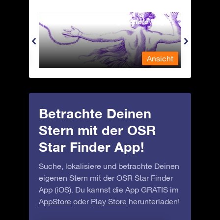
Andromeda - Die angekettete Magd
Apus 
nsicht
Ansicht
Betrachte Deinen
Stern mit der OSR
Star Finder App!
Suche, lokalisiere und betrachte Deinen
eigenen Stern mit der OSR Star Finder
App (iOS). Du kannst die App GRATIS im
AppStore
oder
Play Store
herunterladen!