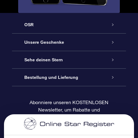
OSR
Service
Unsere Geschenke
Kontakt
Sterne schenken
Sehe deinen Stern
Blog
OSR-Geschenkpaket
Sternregister
Bestellung und Lieferung
Häufig Gestellte Fragen
Super Star Gift
OSR Star Finder App
Kundenlogin
Abonniere unseren KOSTENLOSEN
Newsletter, um Rabatte und
Bewertungen
OSR-Geschenkgutschein
Personalisierte Sternseite
Zahlungsinformationen
Produktneuigkeiten zu erhalten
Firmengeschenke
One Million Stars
Versandinformationen