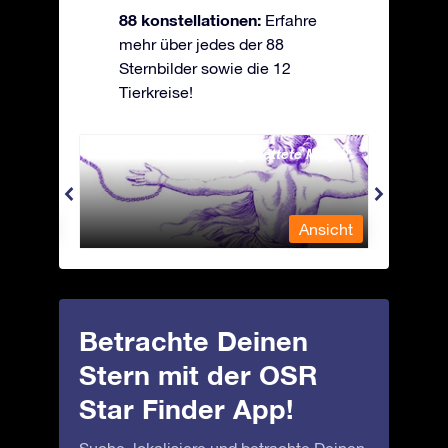
88 konstellationen:
Erfahre
mehr über jedes der 88
Sternbilder sowie die 12
Tierkreise!
Andromeda - Die angekettete Magd
Antli
nsicht
Ansicht
Betrachte Deinen
Stern mit der OSR
Star Finder App!