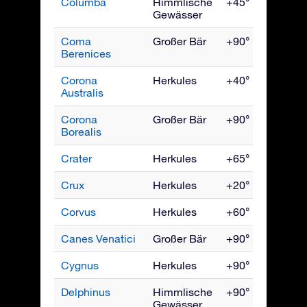
Columba
Himmlische
+45° bis -90°
Gewässer
Coma
Großer Bär
+90° bis -60°
Berenices
Corona
Herkules
+40° bis -90°
Australis
Corona
Großer Bär
+90° bis -50°
Borealis
Crater
Herkules
+65° bis -90°
Crux
Herkules
+20° bis -90°
Corvus
Herkules
+60° bis -90°
Canes Venatici
Großer Bär
+90° bis -40°
Cygnus
Herkules
+90° bis -40°
Delphinus
Himmlische
+90° bis -70°
Gewässer