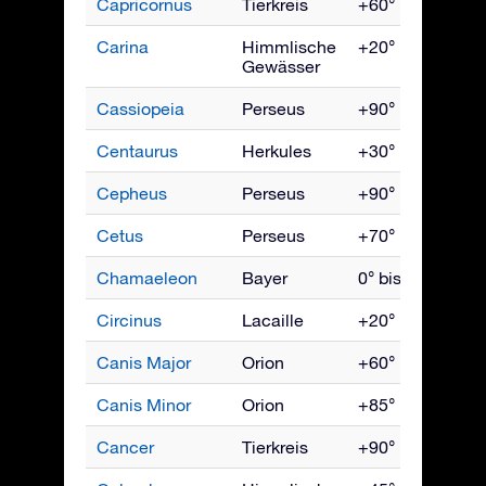
Capricornus
Tierkreis
+60° bis -90°
Carina
Himmlische
+20° bis -90°
Gewässer
Cassiopeia
Perseus
+90° bis -20°
Centaurus
Herkules
+30° bis -90°
Cepheus
Perseus
+90° bis -10°
Cetus
Perseus
+70° bis -90°
Chamaeleon
Bayer
0° bis -90°
Circinus
Lacaille
+20° bis -90°
Canis Major
Orion
+60° bis -90°
Canis Minor
Orion
+85° bis -75°
Cancer
Tierkreis
+90° bis -60°