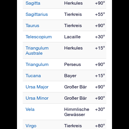
Sagitta
Herkules
+90° bis -70°
Sagittarius
Tierkreis
+55° bis -90°
Taurus
Tierkreis
+90° bis -65°
Telescopium
Lacaille
+30° bis -90°
Triangulum
Herkules
+15° bis -90°
Australe
Triangulum
Perseus
+90° bis -50°
Tucana
Bayer
+15° bis -90°
Ursa Major
Großer Bär
+90° bis -30°
Ursa Minor
Großer Bär
+90° bis -10°
Vela
Himmlische
+30° bis -90°
Gewässer
Virgo
Tierkreis
+80° bis -80°