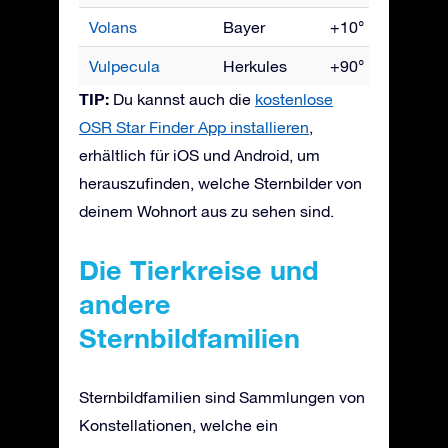
Volans
Bayer
+10° bis -90°
Vulpecula
Herkules
+90° bis -55°
TIP:
Du kannst auch die
kostenlose
OSR Star Finder App installieren
,
erhältlich für iOS und Android, um
herauszufinden, welche Sternbilder von
deinem Wohnort aus zu sehen sind.
Die Tierkreise und
andere
Sternbildfamilien
Sternbildfamilien sind Sammlungen von
Konstellationen, welche ein