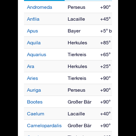
Andromeda
Perseus
+90° bis -40°
Antlia
Lacaille
+45° bis -90°
Apus
Bayer
+5° bis -90°
Aquila
Herkules
+85° bis -75°
Aquarius
Tierkreis
+65° bis -90°
Ara
Herkules
+25° bis -90°
Aries
Tierkreis
+90° bis -60°
Auriga
Perseus
+90° bis -40°
Bootes
Großer Bär
+90° bis -50°
Caelum
Lacaille
+40° bis -90°
Camelopardalis
Großer Bär
+90° bis -10°