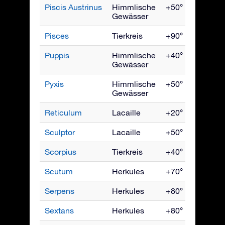
Piscis Austrinus
Himmlische
+50° bis -90°
Gewässer
Pisces
Tierkreis
+90° bis -65°
Puppis
Himmlische
+40° bis -90°
Gewässer
Pyxis
Himmlische
+50° bis -90°
Gewässer
Reticulum
Lacaille
+20° bis -90°
Sculptor
Lacaille
+50° bis -90°
Scorpius
Tierkreis
+40° bis -90°
Scutum
Herkules
+70° bis -90°
Serpens
Herkules
+80° bis -80°
Sextans
Herkules
+80° bis -80°