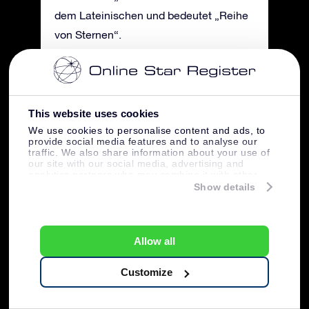
dem Lateinischen und bedeutet „Reihe
von Sternen“.
2. Landwirte nutzten die Sternbilder als
erste. In einigen Bereichen war der
Wechsel der Jahreszeiten sehr subtil
This website uses cookies
We use cookies to personalise content and ads, to
und die Bauern waren beim Anpflanzen
provide social media features and to analyse our
sowie bei der Ernte von den Sternen
traffic. We also share information about your use of
our site with our social media, advertising and
abhängig.
analytics partners who may combine it with other
information that you’ve provided to them or that
Show details
they’ve collected from your use of their services.
88
3. Astronomen haben den Himmel in
unterschiedliche Sternkonstellationen
Allow all
unterteilt
.
Customize
4. Wir wissen, dass die Sternbilder
schon seit Jahrhunderten existieren.