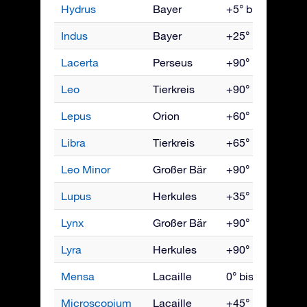
Hydrus
Bayer
+5° bis -90°
Indus
Bayer
+25° bis -90°
Lacerta
Perseus
+90° bis -35°
Leo
Tierkreis
+90° bis -65°
Lepus
Orion
+60° bis -90°
Libra
Tierkreis
+65° bis -90°
Leo Minor
Großer Bär
+90° bis -45°
Lupus
Herkules
+35° bis -90°
Lynx
Großer Bär
+90° bis -35°
Lyra
Herkules
+90° bis -40°
Mensa
Lacaille
0° bis -90°
Microscopium
Lacaille
+45° bis -90°