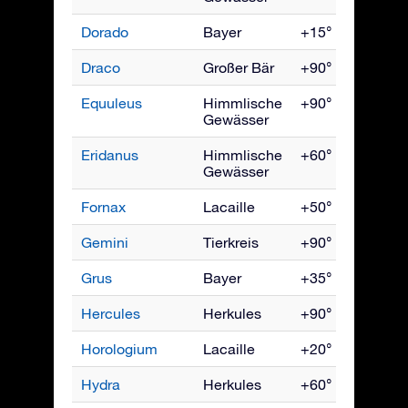
Dorado
Bayer
+15° bis -90°
Draco
Großer Bär
+90° bis -15°
Equuleus
Himmlische
+90° bis -70°
Gewässer
Eridanus
Himmlische
+60° bis -90°
Gewässer
Fornax
Lacaille
+50° bis -90°
Gemini
Tierkreis
+90° bis -60°
Grus
Bayer
+35° bis -90°
Hercules
Herkules
+90° bis -50°
Horologium
Lacaille
+20° bis -90°
Hydra
Herkules
+60° bis -90°