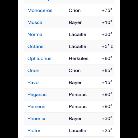
Monoceros
Orion
+75° bis -85°
Musca
Bayer
+10° bis -90°
Norma
Lacaille
+30° bis -90°
Octans
Lacaille
+5° bis -90°
Ophiuchus
Herkules
+80° bis -80°
Orion
Orion
+85° bis -75°
Pavo
Bayer
+15° bis -90°
Pegasus
Perseus
+90° bis -60°
Perseus
Perseus
+90° bis -35°
Phoenix
Bayer
+30° bis -90°
Pictor
Lacaille
+25° bis -90°