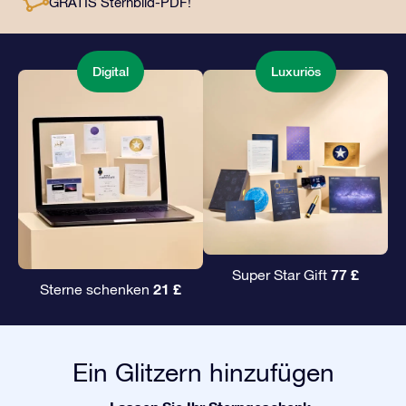
GRATIS Sternbild-PDF!
Liebsten ein unvergängliches Geschenk zu
überreichen.
Digital
Luxuriös
77 £
Super Star Gift
21 £
Sterne schenken
Ein Glitzern hinzufügen