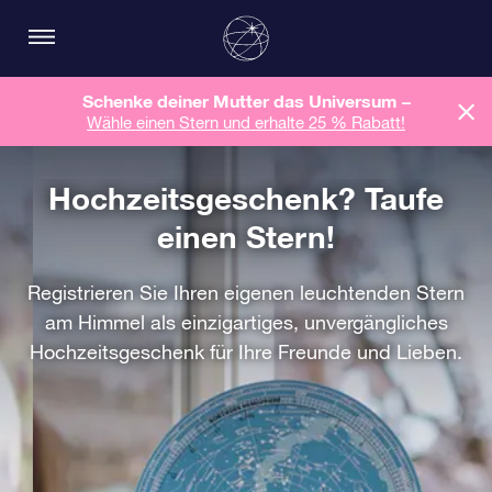
Schenke deiner Mutter das Universum –
Wähle einen Stern und erhalte 25 % Rabatt!
Hochzeitsgeschenk? Taufe
einen Stern!
Registrieren Sie Ihren eigenen leuchtenden Stern
am Himmel als einzigartiges, unvergängliches
Hochzeitsgeschenk für Ihre Freunde und Lieben.