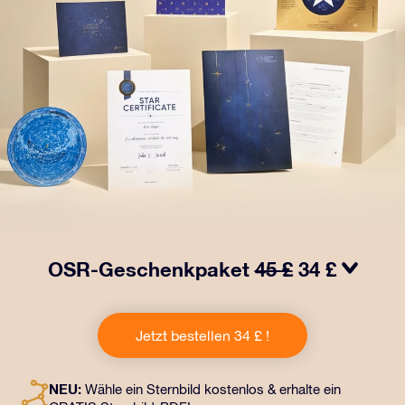
OSR-Geschenkpaket
45 £
34 £
Bringen Sie Augen zum Funkeln mit unserem OSR-
Geschenkpaket! Dieses Geschenk enthält einen
Jetzt bestellen 34 £ !
schönen Umschlag und personalisierte Dokumente, die
an eine Adresse Ihrer Wahl gesendet werden, sowie
digitale Dokumente und die kostenlose Nutzung
NEU:
Wähle ein Sternbild kostenlos & erhalte ein
unserer Apps. Es ist eine zauberhafte Art, Freunden und