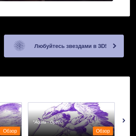
Любуйтесь звездами в 3D!
Aquila - Орел
Aqua
Обзор
Обзор