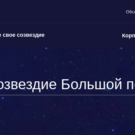
Обс
 свое созвездие
Корп
озвездие Большой п