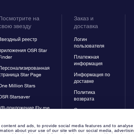
Посмотрите на
Заказ и
свою звезду
доставка
Звездный реестр
Логин
пользователя
приложения OSR Star
Finder
Платежная
информация
Персонализированная
страница Star Page
Информация по
доставке
One Million Stars
Политика
OSR Starsaver
возврата
VR-приложение Fly me
Созвездиях
to the stars
 content and ads, to provide social media features and to analyse
rmation about your use of our site with our social media, advertisi