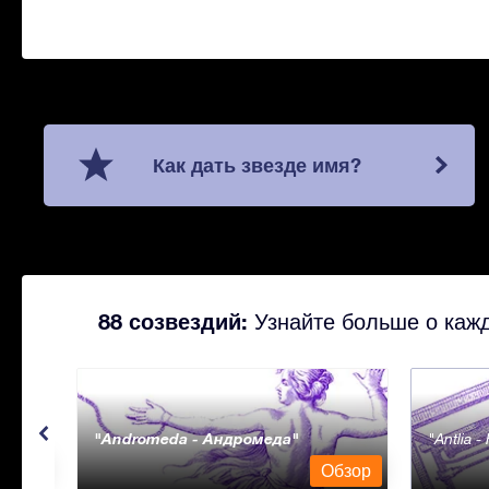
Как дать звезде имя?
88 созвездий:
Узнайте больше о кажд
Andromeda - Андромеда
Antlia 
бзор
Обзор