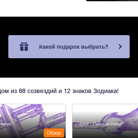
Какой подарок выбрать?
ом из 88 созвездий и 12 знаков Зодиака!
- Насос
Apus - Райская птица
Обзор