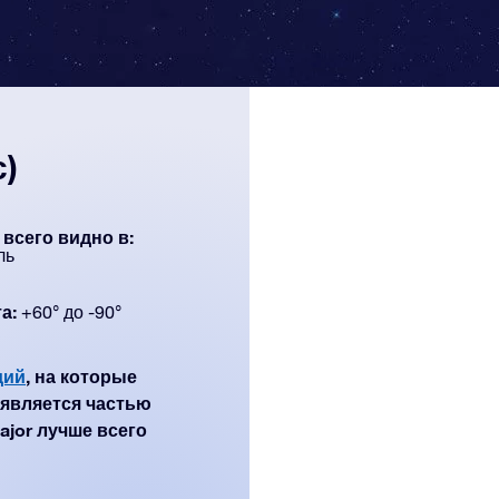
с)
всего видно в:
ль
а:
+60° до -90°
дий
, на которые
является частью
ajor лучше всего