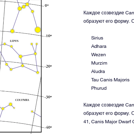
Каждое созвездие Cani
образуют его форму. С
Sirius
Adhara
Wezen
Murzim
Aludra
Tau Canis Majoris
Phurud
Каждое созвездие Cani
образуют его форму. С
41, Canis Major Dwarf 