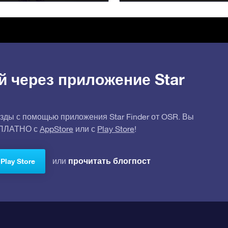
й через приложение Star
зды с помощью приложения Star Finder от OSR. Вы
СПЛАТНО с
AppStore
или с
Play Store
!
прочитать блогпост
или
Play Store