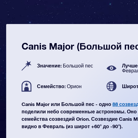
Canis Major (Большой пе
Значение:
Лучше 
Большой пес
Февра
Семейство:
Широт
Орион
Canis Major или Большой пес - одно
88 созвез
поделили небо современные астрономы. Оно 
семейства созвездий Orion. Созвездие Canis M
видно в Февраль (из широт +60° до -90°).