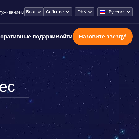
Блог
Событие
DKK
Русский
луживание
О
оративные подарки
Войти
Назовите звезду!
ес