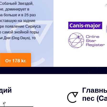
 Собачьей Звездой,
е, доминирует в
а больше и в 25 раз
 вставшую на задние
ире появление Сириуса
о самой знойной поры
 Дни (Dog Days), то
От 178 kr.
здий
Главн
пес (Ca