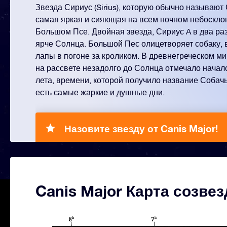
Звезда Сириус (Sirius), которую обычно называют
самая яркая и сияющая на всем ночном небосклон
Большом Псе. Двойная звезда, Сириус A в два раз
ярче Солнца. Большой Пес олицетворяет собаку,
лапы в погоне за кроликом. В древнегреческом м
на рассвете незадолго до Солнца отмечало начал
лета, времени, которой получило название Собачьи
есть самые жаркие и душные дни.
Назовите звезду от Canis Major!
Canis Major Карта созве