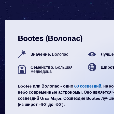
Bootes (Волопас)
Значение:
Лучше
Волопас
Семейство:
Широт
Большая
медведица
Bootes или Волопас - одно
88 созвездий
, на 
небо современные астрономы. Оно является 
созвездий Ursa Major. Созвездие Bootes лучш
(из широт +90° до -50°).