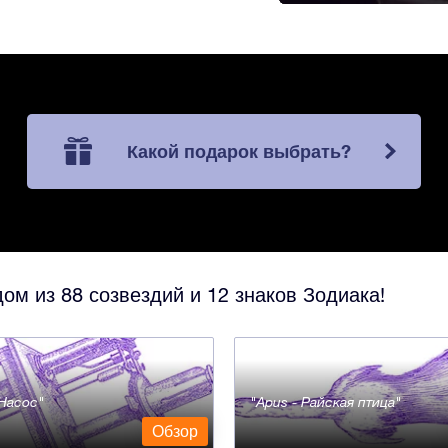
Какой подарок выбрать?
ом из 88 созвездий и 12 знаков Зодиака!
- Насос
Apus - Райская птица
Обзор