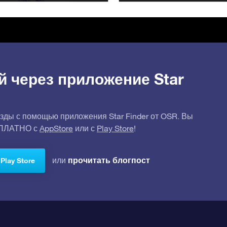
й через приложение Star
зды с помощью приложения Star Finder от OSR. Вы
СПЛАТНО с
AppStore
или с
Play Store
!
прочитать блогпост
или
Play Store