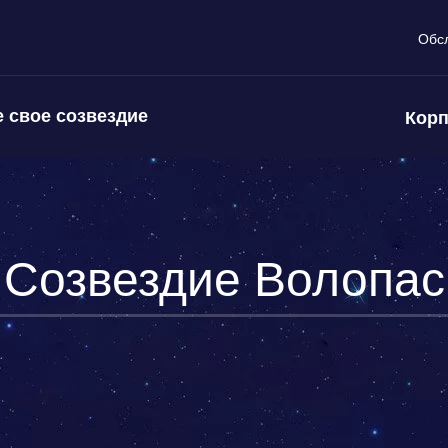
Обс
 свое созвездие
Корп
Созвездие Волопас