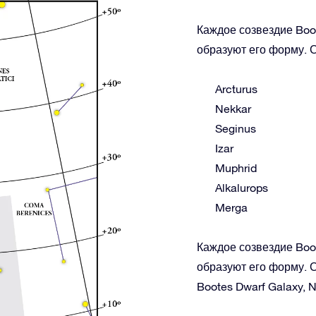
Каждое созвездие Boot
образуют его форму. С
Arcturus
Nekkar
Seginus
Izar
Muphrid
Alkalurops
Merga
Каждое созвездие Boot
образуют его форму. С
Bootes Dwarf Galaxy, 