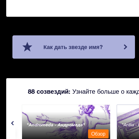
Как дать звезде имя?
88 созвездий:
Узнайте больше о кажд
Andromeda - Андромеда
Antlia 
бзор
Обзор