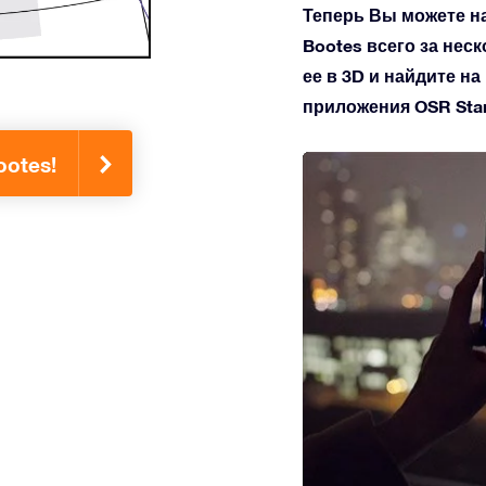
Теперь Вы можете н
Bootes всего за нес
ее в 3D и найдите н
приложения OSR Star 
otes!