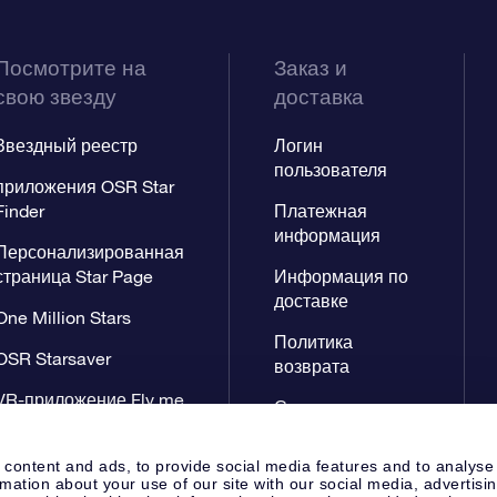
Посмотрите на
Заказ и
свою звезду
доставка
Звездный реестр
Логин
пользователя
приложения OSR Star
Finder
Платежная
информация
Персонализированная
страница Star Page
Информация по
доставке
One Million Stars
Политика
OSR Starsaver
возврата
VR-приложение Fly me
Созвездиях
to the stars
 content and ads, to provide social media features and to analyse
rmation about your use of our site with our social media, advertisi