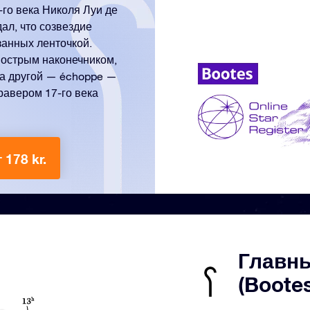
го века Николя Луи де
ал, что созвездие
занных ленточкой.
 острым наконечником,
 а другой — échoppe —
равером 17-го века
 178 kr.
Главны
(Boote