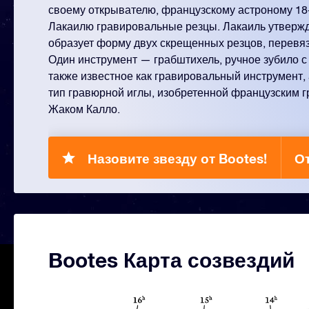
своему открывателю, французскому астроному 18-
Лакаилю гравировальные резцы. Лакаиль утвержд
образует форму двух скрещенных резцов, перевя
Один инструмент — грабштихель, ручное зубило с
также известное как гравировальный инструмент,
тип гравюрной иглы, изобретенной французским г
Жаком Калло.
Назовите звезду от Bootes!
От
Bootes Карта созвездий