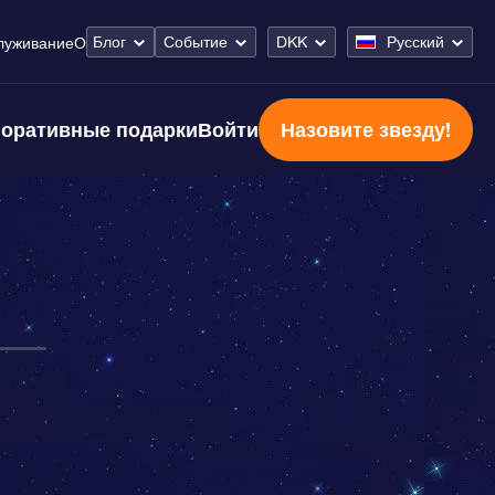
Блог
Событие
DKK
Русский
луживание
О
оративные подарки
Войти
Назовите звезду!