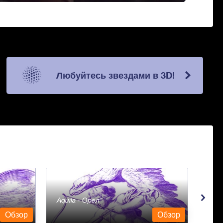
Любуйтесь звездами в 3D!
Aquila - Орел
Aqua
Обзор
Обзор