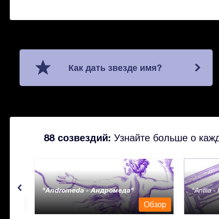
Как дать звезде имя?
88 созвездий:
Узнайте больше о кажд
Andromeda - Андромеда
Antlia 
бзор
Обзор