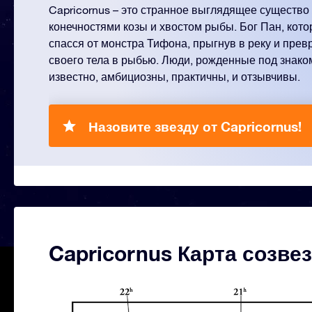
Capricornus – это странное выглядящее существо
конечностями козы и хвостом рыбы. Бог Пан, кото
спасся от монстра Тифона, прыгнув в реку и пре
своего тела в рыбью. Люди, рожденные под знаком
известно, амбициозны, практичны, и отзывчивы.
Назовите звезду от Capricornus!
Capricornus Карта созве