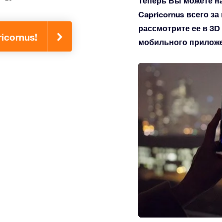
Теперь Вы можете н
Capricornus всего за
рассмотрите ее в 3D
icornus!
мобильного приложен