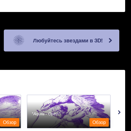
Любуйтесь звездами в 3D!
Aquila - Орел
Aqua
Обзор
Обзор