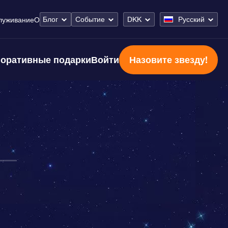
Блог
Событие
DKK
Русский
луживание
О
оративные подарки
Войти
Назовите звезду!