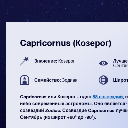
Capricornus (Козерог)
Значение:
Лучше 
Козерог
Сентя
Семейство:
Широт
Зодиак
Capricornus или Козерог - одно
88 созвездий
, 
небо современные астрономы. Оно является 
созвездий Zodiac. Созвездие Capricornus лучш
Сентябрь (из широт +60° до -90°).