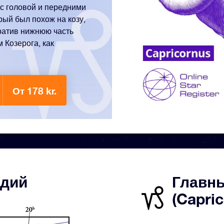
 с головой и передними
рый был похож на козу,
вратив нижнюю часть
 Козерога, как
От 178 kr.
здий
Главны
(Capri