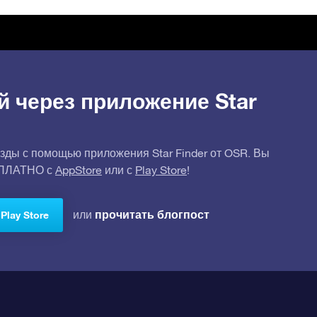
й через приложение Star
зды с помощью приложения Star Finder от OSR. Вы
СПЛАТНО с
AppStore
или с
Play Store
!
прочитать блогпост
или
Play Store