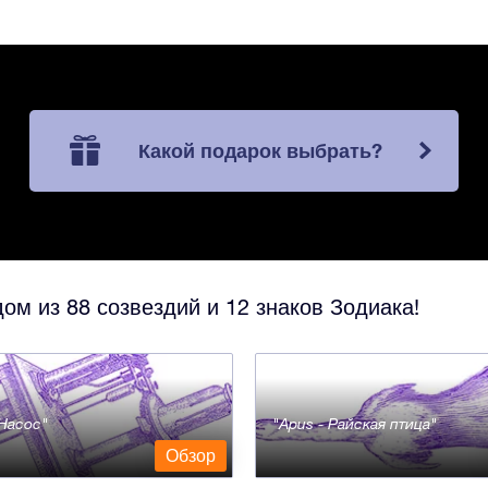
Какой подарок выбрать?
ом из 88 созвездий и 12 знаков Зодиака!
- Насос
Apus - Райская птица
Обзор