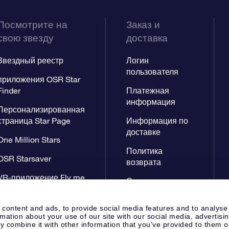
Посмотрите на
Заказ и
свою звезду
доставка
Звездный реестр
Логин
пользователя
приложения OSR Star
Finder
Платежная
информация
Персонализированная
страница Star Page
Информация по
доставке
One Million Stars
Политика
OSR Starsaver
возврата
VR-приложение Fly me
Созвездиях
to the stars
 content and ads, to provide social media features and to analyse
rmation about your use of our site with our social media, advertisi
 combine it with other information that you’ve provided to them o