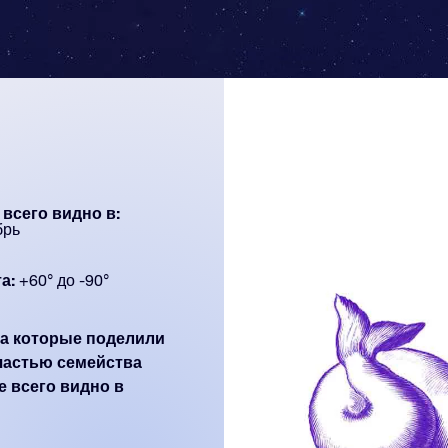
всего видно в:
брь
а:
+60° до -90°
на которые поделили
частью семейства
е всего видно в