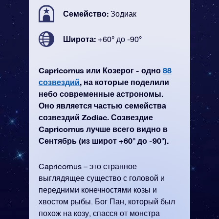
Семейство:
Зодиак
Широта:
+60° до -90°
Capricornus или Козерог - одно
88
созвездий
, на которые поделили
небо современные астрономы.
Оно является частью семейства
созвездий Zodiac. Созвездие
Capricornus лучше всего видно в
Сентябрь (из широт +60° до -90°).
Capricornus – это странное
выглядящее существо с головой и
передними конечностями козы и
хвостом рыбы. Бог Пан, который был
похож на козу, спасся от монстра