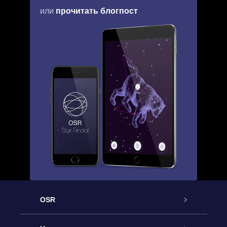
прочитать блогпост
или
OSR