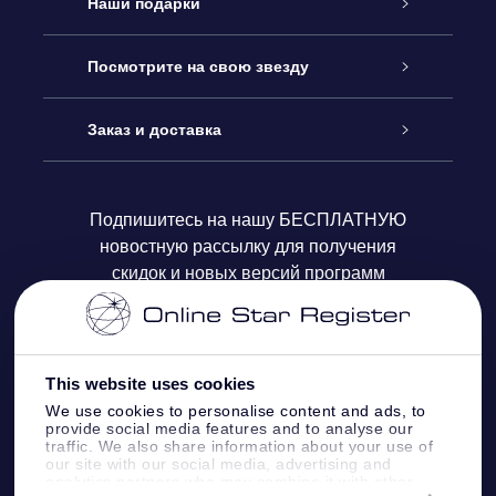
Обслуживание
Наши подарки
Как с нами связаться
Онлайн подарок Online Star Gift
Посмотрите на свою звезду
Блог
Подарочный набор OSR
Звездный реестр
Заказ и доставка
Часто задаваемые вопросы
Подарок Super Star Gift
приложения OSR Star Finder
Логин пользователя
Подпишитесь на нашу БЕСПЛАТНУЮ
новостную рассылку для получения
Отзывы
Подарочная карта OSR
Персонализированная страница Star Page
Платежная информация
скидок и новых версий программ
Корпоративные подарки
One Million Stars
Информация по доставке
OSR Starsaver
Политика возврата
This website uses cookies
We use cookies to personalise content and ads, to
provide social media features and to analyse our
VR-приложение Fly me to the stars
Созвездиях
traffic. We also share information about your use of
our site with our social media, advertising and
analytics partners who may combine it with other