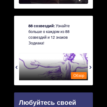
88 созвездий:
Узнайте
больше о каждом из 88
созвездий и 12 знаков
Зодиака!
Andromeda - Андромеда
Antli
Обзор
Обзор
Любуйтесь своей