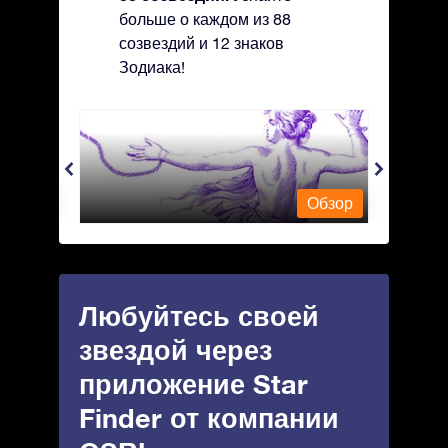
больше о каждом из 88
созвездий и 12 знаков
Зодиака!
Andromeda - Андромеда
Antli
Обзор
Обзор
Любуйтесь своей
звездой через
приложение Star
Finder от компании