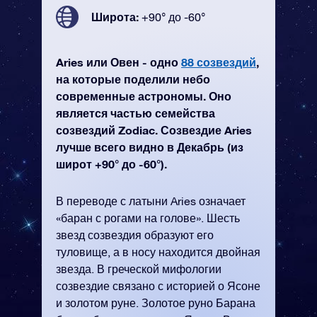
Широта:
+90° до -60°
Aries или Овен - одно
88 созвездий
,
на которые поделили небо
современные астрономы. Оно
является частью семейства
созвездий Zodiac. Созвездие Aries
лучше всего видно в Декабрь (из
широт +90° до -60°).
В переводе с латыни Aries означает
«баран с рогами на голове». Шесть
звезд созвездия образуют его
туловище, а в носу находится двойная
звезда. В греческой мифологии
созвездие связано с историей о Ясоне
и золотом руне. Золотое руно Барана