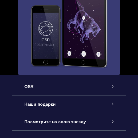
OSR
Обслуживание
Наши подарки
Как с нами связаться
Онлайн подарок Online Star Gift
Посмотрите на свою звезду