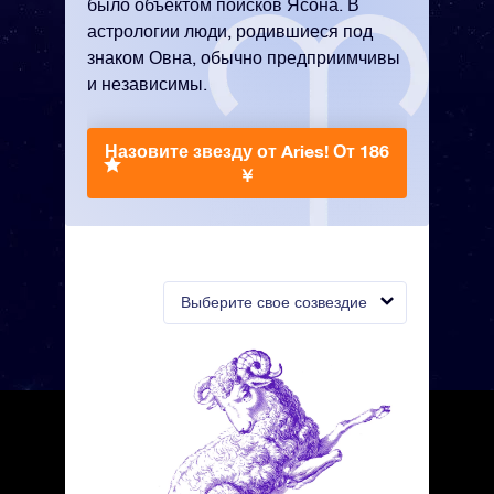
было объектом поисков Ясона. В
астрологии люди, родившиеся под
знаком Овна, обычно предприимчивы
и независимы.
Назовите звезду от Aries!
От 186
￥
Выберите свое созвездие