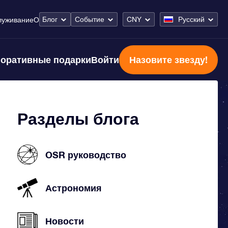
Блог
Событие
CNY
Русский
луживание
О
оративные подарки
Войти
Назовите звезду!
Разделы блога
OSR руководство
Астрономия
Новости