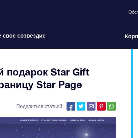
Обс
 свое созвездие
Корп
подарок Star Gift
аницу Star Page
Поделиться статьей: