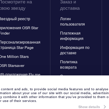
Посмотрите на
Заказ и
свою звезду
доставка
Звездный реестр
Логин
пользователя
приложения OSR Star
Finder
Платежная
информация
Персонализированная
страница Star Page
Информация по
доставке
One Million Stars
Политика
OSR Starsaver
возврата
VR-приложение Fly me
Созвездиях
to the stars
 content and ads, to provide social media features and to analyse
rmation about your use of our site with our social media, advertisi
 combine it with other information that you’ve provided to them o
r use of their services.
Show details