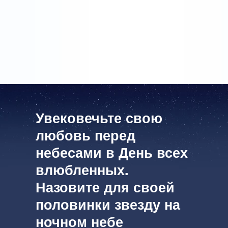
личным поздравлением … Но я не стала писать
имя на открытке. Я сделаю это в следующем году.
Может быть, когда-нибудь мы зарегистрируем нашу
общую звезду на Online Star Register.
Увековечьте свою
любовь перед
небесами в День всех
влюбленных.
Назовите для своей
половинки звезду на
ночном небе