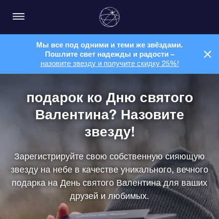
Мы все под одними и теми же звёздами.
Пошлите свет надежды и радости –
назовите звезду и получите скидку 25%!
подарок ко Дню святого
Валентина? Назовите
звезду!
Зарегистрируйте свою собственную сияющую
звезду на небе в качестве уникального, вечного
подарка на День святого Валентина для ваших
друзей и любимых.