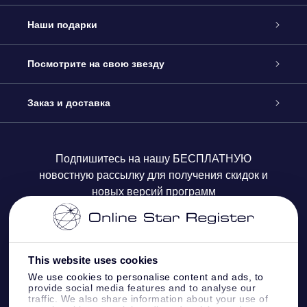
Обслуживание
Наши подарки
Как с нами связаться
Онлайн подарок Online Star Gift
Посмотрите на свою звезду
Блог
Подарочный набор OSR
Звездный реестр
Заказ и доставка
Часто задаваемые вопросы
Подарок Super Star Gift
приложения OSR Star Finder
Логин пользователя
Подпишитесь на нашу БЕСПЛАТНУЮ
новостную рассылку для получения скидок и
Отзывы
Подарочная карта OSR
Персонализированная страница Star Page
Платежная информация
новых версий программ
Корпоративные подарки
One Million Stars
Информация по доставке
OSR Starsaver
Политика возврата
This website uses cookies
We use cookies to personalise content and ads, to
provide social media features and to analyse our
VR-приложение Fly me to the stars
Созвездиях
traffic. We also share information about your use of