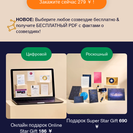
Закажите сейчас 279 ￥ !
него входит красивый конверт и
персонализированные документы, которые будут
отправлены по выбранному вами адресу, а также
НОВОЕ:
Выберите любое созвездие бесплатно &
цифровые материалы и возможность бесплатно
получите БЕСПЛАТНЫЙ PDF с фактами о
пользоваться нашими приложениями. Это
созвездиях!
волшебный и вечный подарок друзьям и любимым.
Цифровой
Роскошный
690
Подарок Super Star Gift
Онлайн подарок Online
￥
186 ￥
Star Gift