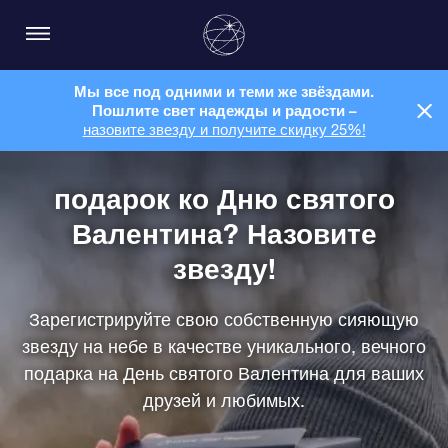
Мы все под одними и теми же звёздами.
Пошлите свет надежды и радости –
назовите звезду и получите скидку 25%!
подарок ко Дню святого
Валентина? Назовите
звезду!
Зарегистрируйте свою собственную сияющую
звезду на небе в качестве уникального, вечного
подарка на День святого Валентина для ваших
друзей и любимых.