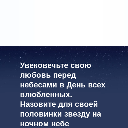
личным поздравлением … Но я не стала писать
имя на открытке. Я сделаю это в следующем году.
Может быть, когда-нибудь мы зарегистрируем нашу
общую звезду на Online Star Register.
Увековечьте свою
любовь перед
небесами в День всех
влюбленных.
Назовите для своей
половинки звезду на
ночном небе