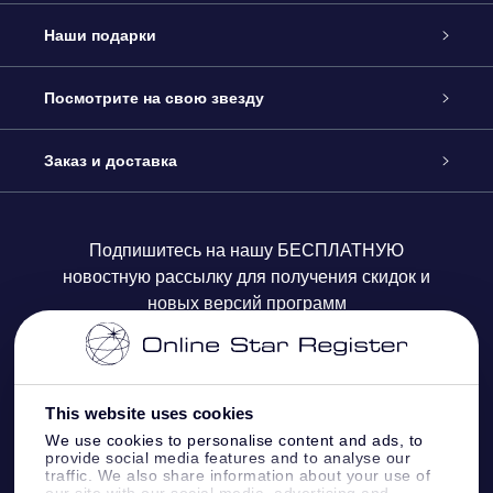
Обслуживание
Наши подарки
Как с нами связаться
Онлайн подарок Online Star Gift
Посмотрите на свою звезду
Блог
Подарочный набор OSR
Звездный реестр
Заказ и доставка
Часто задаваемые вопросы
Подарок Super Star Gift
приложения OSR Star Finder
Логин пользователя
Подпишитесь на нашу БЕСПЛАТНУЮ
новостную рассылку для получения скидок и
Отзывы
Подарочная карта OSR
Персонализированная страница Star Page
Платежная информация
новых версий программ
Корпоративные подарки
One Million Stars
Информация по доставке
OSR Starsaver
Политика возврата
This website uses cookies
We use cookies to personalise content and ads, to
provide social media features and to analyse our
VR-приложение Fly me to the stars
Созвездиях
traffic. We also share information about your use of
our site with our social media, advertising and