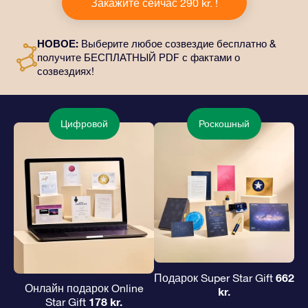
Закажите сейчас 290 kr. !
него входит красивый конверт и
персонализированные документы, которые будут
отправлены по выбранному вами адресу, а также
НОВОЕ:
Выберите любое созвездие бесплатно &
цифровые материалы и возможность бесплатно
получите БЕСПЛАТНЫЙ PDF с фактами о
пользоваться нашими приложениями. Это
созвездиях!
волшебный и вечный подарок друзьям и любимым.
Цифровой
Роскошный
662
Подарок Super Star Gift
Онлайн подарок Online
kr.
178 kr.
Star Gift