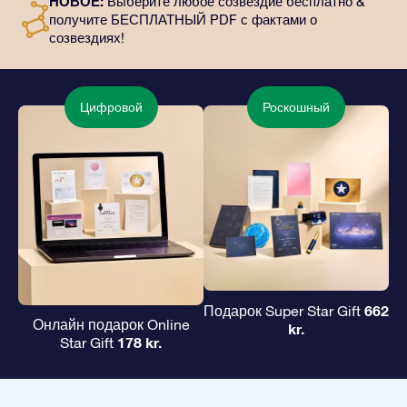
НОВОЕ:
Выберите любое созвездие бесплатно &
цифровые материалы и возможность бесплатно
получите БЕСПЛАТНЫЙ PDF с фактами о
пользоваться нашими приложениями. Это
созвездиях!
волшебный и вечный подарок друзьям и любимым.
Цифровой
Роскошный
662
Подарок Super Star Gift
Онлайн подарок Online
kr.
178 kr.
Star Gift