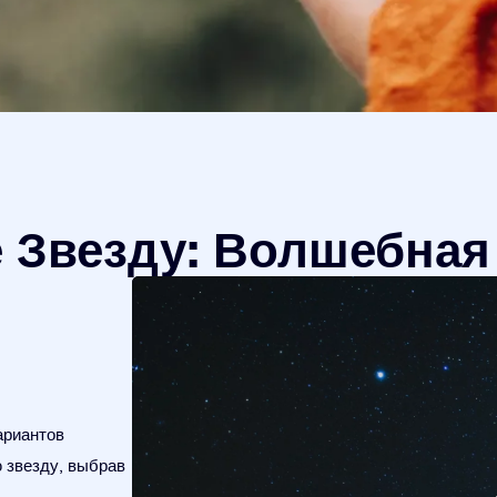
 Звезду: Волшебная
ариантов
 звезду, выбрав