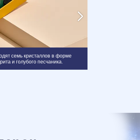
Рамка
: Эта рамк
ходят семь кристаллов в форме
сертификатов, ч
рита и голубого песчаника.
красиво.