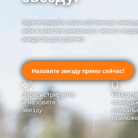
Зарегистрируйте свою собственную сияющу
небе в качестве уникального, вечного подар
рождество для девочки.
Назовите звезду прямо сейчас!
Зарегистрируйте
Найдите
и назовите
помощь
звезду
уникаль
приложе