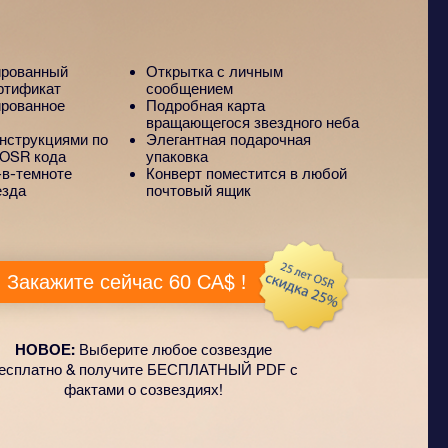
ированный
Открытка с личным
ртификат
сообщением
рованное
Подробная карта
вращающегося звездного неба
инструкциями по
Элегантная подарочная
 OSR кода
упаковка
в-темноте
Конверт поместится в любой
езда
почтовый ящик
Закажите сейчас 60 CA$ !
НОВОЕ:
Выберите любое созвездие
есплатно & получите БЕСПЛАТНЫЙ PDF с
фактами о созвездиях!