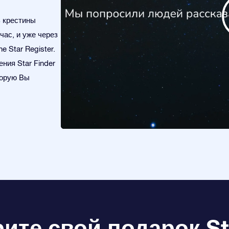
ь крестины
час, и уже через
e Star Register.
ния Star Finder
торую Вы
те свой подарок Sta