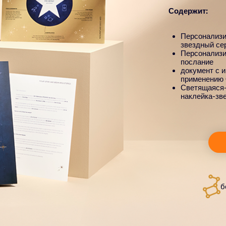
Содержит:
Персонализ
звездный се
Персонализи
послание
документ с 
применению
Светящаяся-
наклейка-зв
б