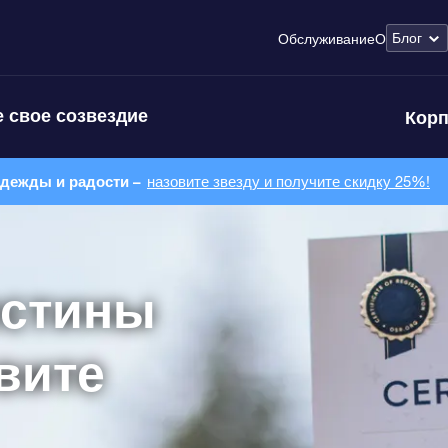
Блог
Обслуживание
О
 свое созвездие
Корп
адежды и радости –
назовите звезду и получите скидку 25%!
естины
вите