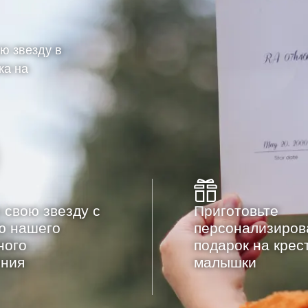
ю звезду в
ка на
 свою звезду с
Приготовьте
ю нашего
персонализиро
ного
подарок на крес
ния
малышки