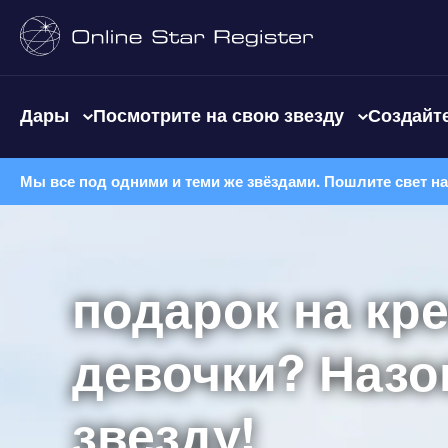
Дары
Посмотрите на свою звезду
Создайте
Мы все под одними и теми же звёздами. Пошлите свет н
подарок на кр
девочки? Назо
звезду!