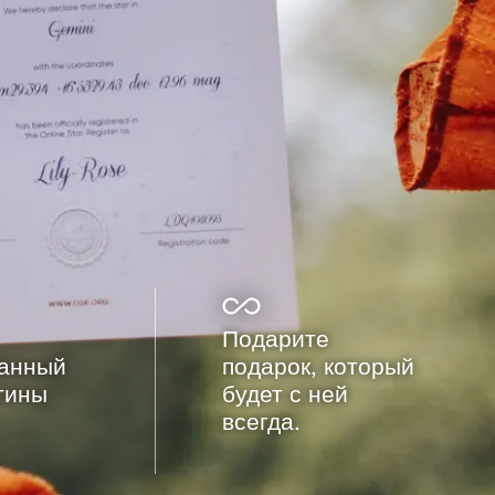
Подарите
ванный
подарок, который
тины
будет с ней
всегда.