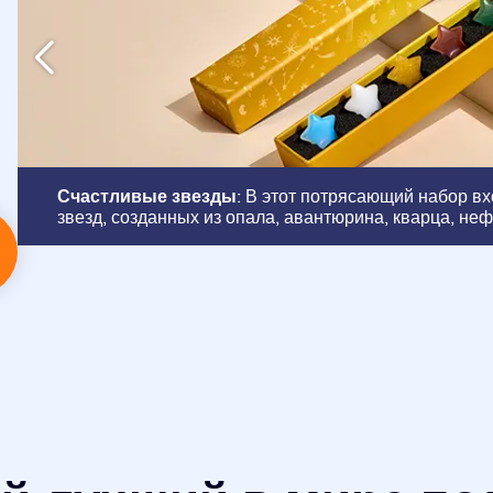
Счастливые звезды
: В этот потрясающий набор в
звезд, созданных из опала, авантюрина, кварца, неф