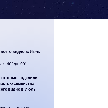
 всего видно в:
Июль
а:
+40° до -90°
а которые поделили
частью семейства
всего видно в Июль
очень напоминает