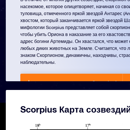
насекомое, которое олицетворяет, начиная со св
туловища, отмеченного яркой звездой Антарес (Ant
хвостом, который заканчивается яркой звездой Шау
мифологии Scorpius представляет собой скорпиона
чтобы убить Ориона в наказание за его хвастовст
адрес богини Артемиды. Он хвастался, что может 
любых диких животных на Земле. Считается, что 
знаком Скорпионом, динамичны, находчивы, стра
наблюдательны.
Назовите звезду от Scorpius!
Scorpius Карта созвезди