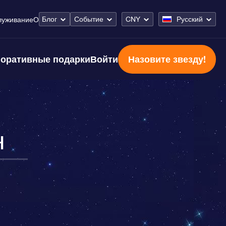
Блог
Событие
CNY
Русский
луживание
О
оративные подарки
Войти
Назовите звезду!
н