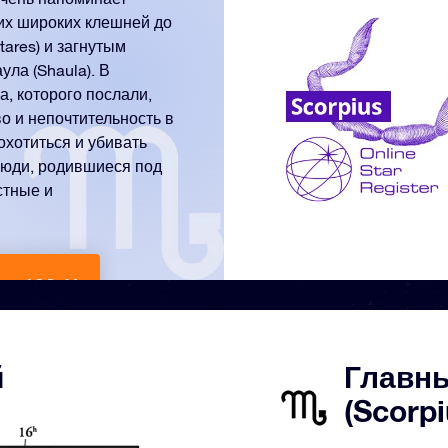
оих широких клешней до
ares) и загнутым
ла (Shaula). В
, которого послали,
во и непочтительность в
охотиться и убивать
люди, родившиеся под
стные и
От 186 ￥
й
Главны
(Scorpi