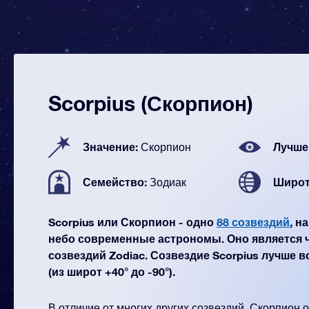
Scorpius (Скорпион)
Значение:
Лучше
Скорпион
Семейство:
Широт
Зодиак
Scorpius или Скорпион - одно
88 созвездий
, н
небо современные астрономы. Оно является 
созвездий Zodiac. Созвездие Scorpius лучше 
(из широт +40° до -90°).
В отличие от многих других созвездий, Скорпион 