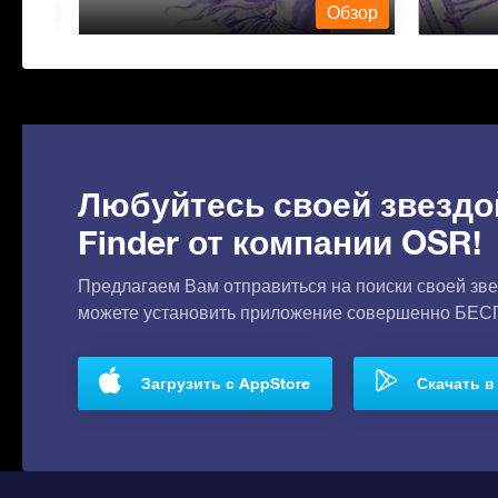
бзор
Обзор
Любуйтесь своей звездо
Finder от компании OSR!
Предлагаем Вам отправиться на поиски своей зве
можете установить приложение совершенно БЕ
Загрузить с AppStore
Скачать в 