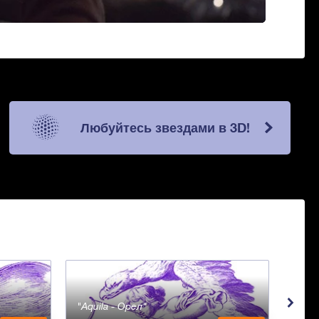
Любуйтесь звездами в 3D!
Aquila - Орел
Aqua