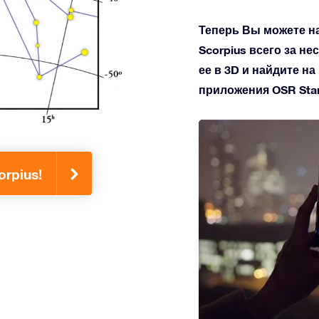
Теперь Вы можете н
Scorpius всего за не
ее в 3D и найдите н
приложения OSR Star 
rpius!