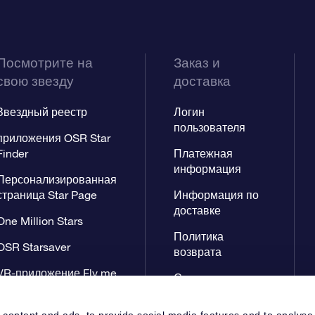
Посмотрите на
Заказ и
свою звезду
доставка
Звездный реестр
Логин
пользователя
приложения OSR Star
Finder
Платежная
информация
Персонализированная
страница Star Page
Информация по
доставке
One Million Stars
Политика
OSR Starsaver
возврата
VR-приложение Fly me
Созвездиях
to the stars