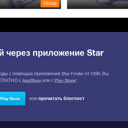
Обзор
й через приложение Star
зды с помощью приложения Star Finder от OSR. Вы
СПЛАТНО с
AppStore
или с
Play Store
!
прочитать блогпост
или
Play Store