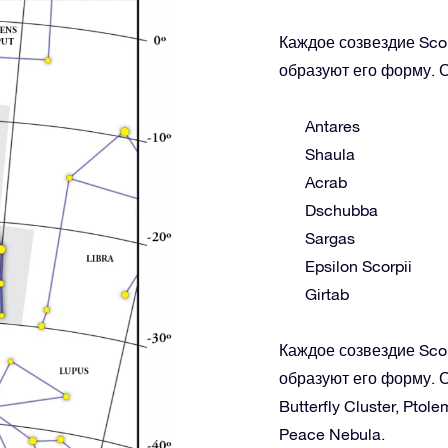
Каждое созвездие Scor
образуют его форму. С
Antares
Shaula
Acrab
Dschubba
Sargas
Epsilon Scorpii
Girtab
Каждое созвездие Scor
образуют его форму. С
Butterfly Cluster, Ptol
Peace Nebula.