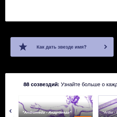
Как дать звезде имя?
88 созвездий:
Узнайте больше о кажд
Andromeda - Андромеда
Antlia 