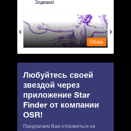
Зодиака!
Andromeda - Андромеда
Antli
Обзор
Обзор
Любуйтесь своей
звездой через
приложение Star
Finder от компании
OSR!
Предлагаем Вам отправиться на