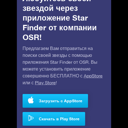
звездой через
приложение Star
Finder от компании
OSR!
Предлагаем Вам отправиться на
поиски своей звезды с помощью
приложения Star Finder от OSR. Вы
можете установить приложение
совершенно БЕСПЛАТНО с
AppStore
или с
Play Store
!
Загрузить с AppStore
Скачать в Play Store