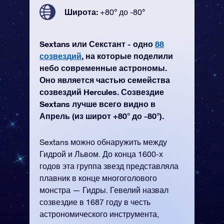
Широта:
+80° до -80°
Sextans или Секстант - одно
88
созвездий
, на которые поделили
небо современные астрономы.
Оно является частью семейства
созвездий Hercules. Созвездие
Sextans лучше всего видно в
Апрель (из широт +80° до -80°).
Sextans можно обнаружить между
Гидрой и Львом. До конца 1600-х
годов эта группа звезд представляла
плавник в конце многоголового
монстра — Гидры. Гевелий назвал
созвездие в 1687 году в честь
астрономического инструмента,