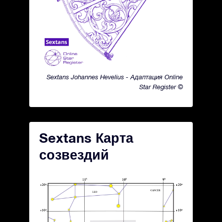
Sextans Johannes Hevelius - Адаптация Online
Star Register ©
Sextans Карта
созвездий