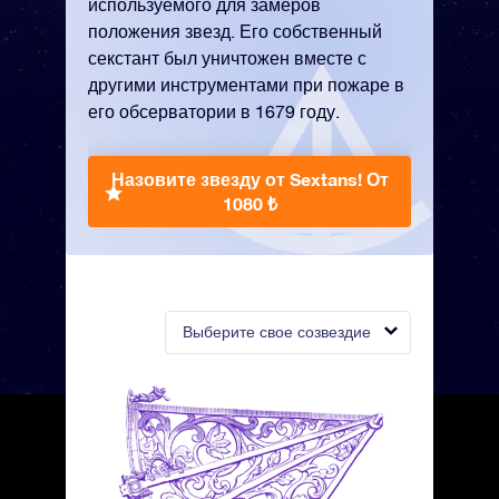
используемого для замеров
положения звезд. Его собственный
секстант был уничтожен вместе с
другими инструментами при пожаре в
его обсерватории в 1679 году.
Назовите звезду от Sextans!
От
1080 ₺
Выберите свое созвездие