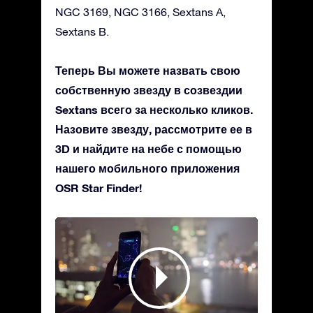
NGC 3169, NGC 3166, Sextans A,
Sextans B.
Теперь Вы можете назвать свою
собственную звезду в созвездии
Sextans всего за несколько кликов.
Назовите звезду, рассмотрите ее в
3D и найдите на небе с помощью
нашего мобильного приложения
OSR Star Finder!