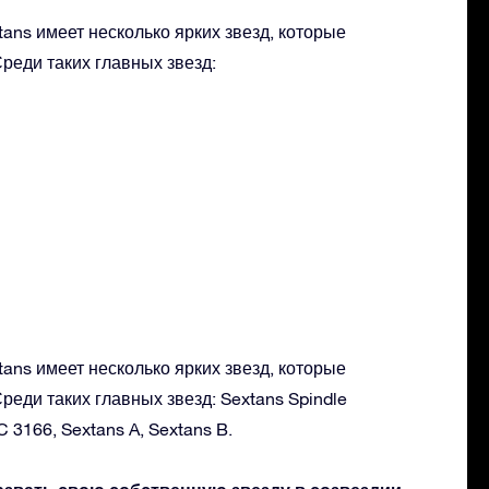
ans имеет несколько ярких звезд, которые
реди таких главных звезд:
ans имеет несколько ярких звезд, которые
реди таких главных звезд: Sextans Spindle
 3166, Sextans A, Sextans B.