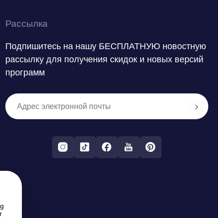
Рассылка
Подпишитесь на нашу БЕСПЛАТНУЮ новостную
рассылку для получения скидок и новых версий
программ
ng
r