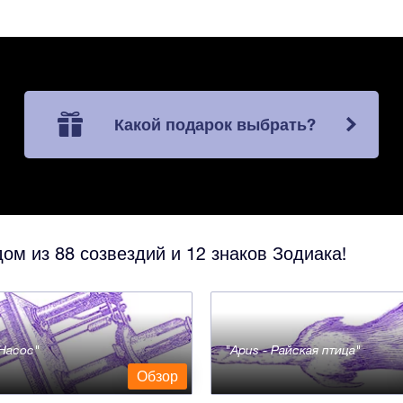
Какой подарок выбрать?
ом из 88 созвездий и 12 знаков Зодиака!
- Насос
Apus - Райская птица
Обзор