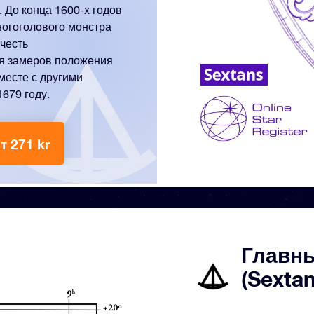
 До конца 1600-х годов
ногоголового монстра
 честь
ля замеров положения
месте с другими
679 году.
т 271 kr
Главны
(Sextan