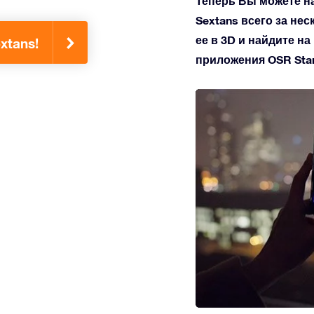
Теперь Вы можете н
Sextans всего за не
ее в 3D и найдите н
xtans!
приложения OSR Star 