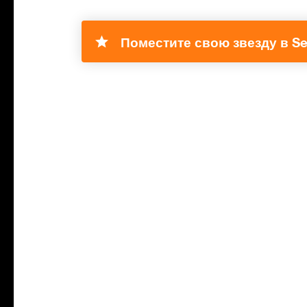
Поместите свою звезду в Se