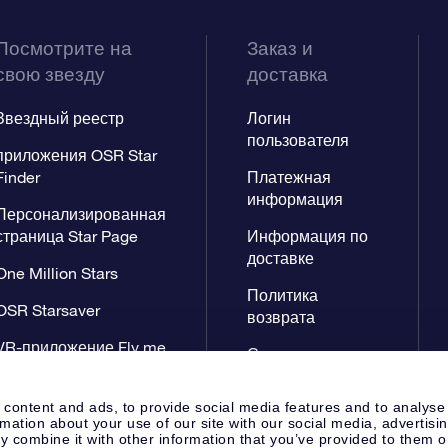
Посмотрите на
Заказ и
свою звезду
доставка
Звездный реестр
Логин
пользователя
приложения OSR Star
Finder
Платежная
информация
Персонализированная
страница Star Page
Информация по
доставке
One Million Stars
Политика
OSR Starsaver
возврата
VR-приложение Fly me
Созвездиях
to the stars
 content and ads, to provide social media features and to analyse
rmation about your use of our site with our social media, advertisi
 combine it with other information that you’ve provided to them o