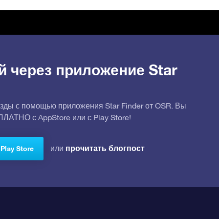
й через приложение Star
зды с помощью приложения Star Finder от OSR. Вы
СПЛАТНО с
AppStore
или с
Play Store
!
прочитать блогпост
или
Play Store