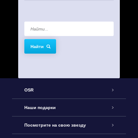
Найти
OSR
Обслуживание
Наши подарки
Как с нами связаться
Онлайн подарок Online Star Gift
Посмотрите на свою звезду