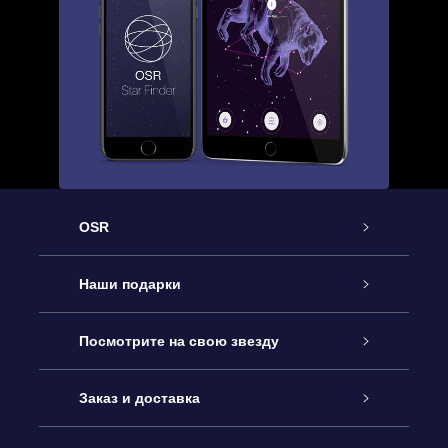
OSR
Обслуживание
Наши подарки
Как с нами связаться
Онлайн подарок Online Star Gift
Посмотрите на свою звезду
Блог
Подарочный набор OSR
Звездный реестр
Заказ и доставка