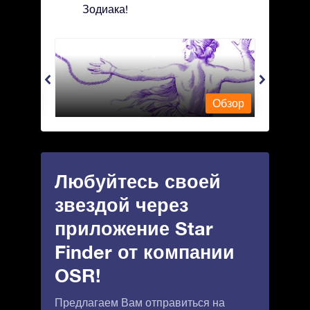
Зодиака!
Andromeda - Андромеда
Antli
Обзор
Обзор
Любуйтесь своей
звездой через
приложение Star
Finder от компании
OSR!
Предлагаем Вам отправиться на