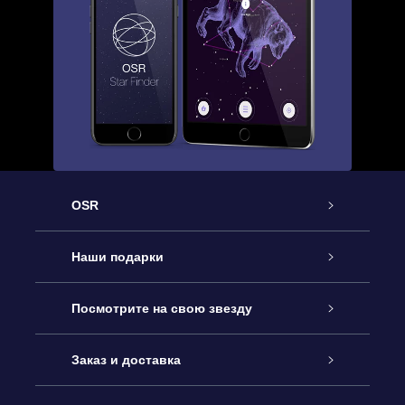
OSR
Обслуживание
Наши подарки
Как с нами связаться
Онлайн подарок Online Star Gift
Посмотрите на свою звезду
Блог
Подарочный набор OSR
Звездный реестр
Заказ и доставка