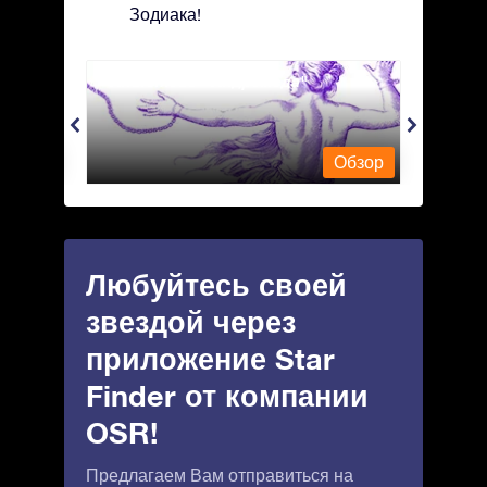
Зодиака!
Andromeda - Андромеда
Antli
Обзор
Обзор
Любуйтесь своей
звездой через
приложение Star
Finder от компании
OSR!
Предлагаем Вам отправиться на