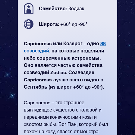
Семейство:
Зодиак
Широта:
+60° до -90°
Capricornus или Козерог - одно
88
созвездий
, на которые поделили
небо современные астрономы.
Оно является частью семейства
созвездий Zodiac. Созвездие
Capricornus лучше всего видно в
Сентябрь (из широт +60° до -90°).
Capricornus – это странное
выглядящее существо с головой и
передними конечностями козы и
хвостом рыбы. Бог Пан, который был
похож на козу, спасся от монстра