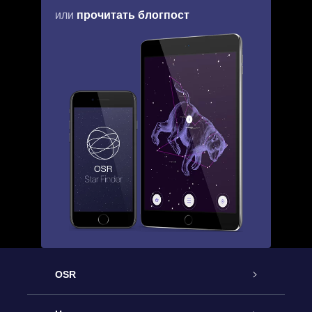
прочитать блогпост
или
OSR