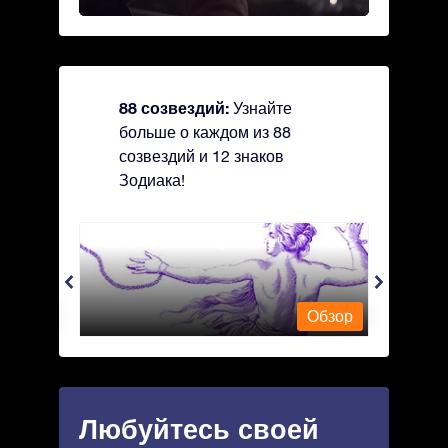
88 созвездий:
Узнайте
больше о каждом из 88
созвездий и 12 знаков
Зодиака!
Andromeda - Андромеда
Antli
Обзор
Обзор
Любуйтесь своей