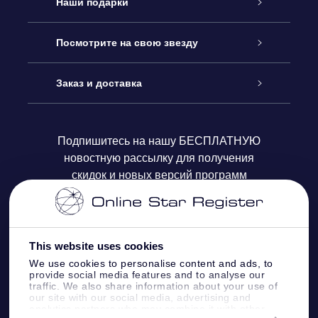
Обслуживание
Наши подарки
Как с нами связаться
Онлайн подарок Online Star Gift
Посмотрите на свою звезду
Блог
Подарочный набор OSR
Звездный реестр
Заказ и доставка
Часто задаваемые вопросы
Подарок Super Star Gift
приложения OSR Star Finder
Логин пользователя
Подпишитесь на нашу БЕСПЛАТНУЮ
новостную рассылку для получения
Отзывы
Подарочная карта OSR
Персонализированная страница Star Page
Платежная информация
скидок и новых версий программ
Корпоративные подарки
One Million Stars
Информация по доставке
OSR Starsaver
Политика возврата
This website uses cookies
We use cookies to personalise content and ads, to
provide social media features and to analyse our
VR-приложение Fly me to the stars
Созвездиях
traffic. We also share information about your use of
our site with our social media, advertising and
analytics partners who may combine it with other