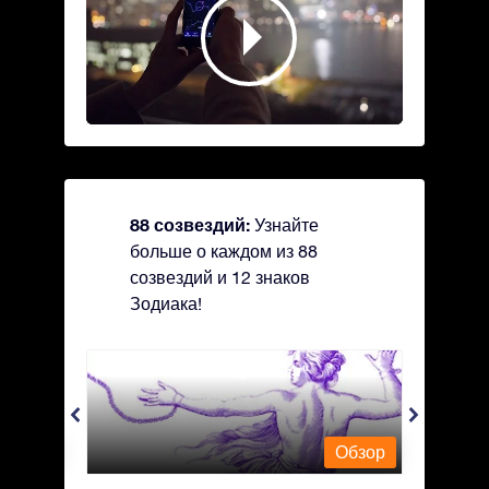
88 созвездий:
Узнайте
больше о каждом из 88
созвездий и 12 знаков
Зодиака!
Andromeda - Андромеда
Antli
Обзор
Обзор