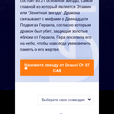
состоит из 21 основной звезды, самой
главной из который является Этамин
или ‘Зенитная звезда’. Дракона
связывают с мифами о Двенадцати
Подвигах Геракла, согласно которым
дракон был убит, защищая золотые
яблоки от Геракла. Гера поселила его
на небо, чтобы навсегда увековечить
память о его жертве.
Назовите звезду от Draco!
От 37
CA$
Выберите свое созвездие