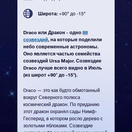
Широта:
+90° до -15°
Draco или Дракон - одно
88
созвездий
, на которые поделили
небо современные астрономы.
Оно является частью семейства
созвездий Ursa Major. Созвездие
Draco лучше всего видно в Июль
(из широт +90° до -15°).
Draco — это как будто обмотанный
вокруг Северного полюса
космический дракон. По приданию
этот дракон охранял сады Нимф-
Гесперид, в котором росло дерево с
золотыми яблоками. Созвездие