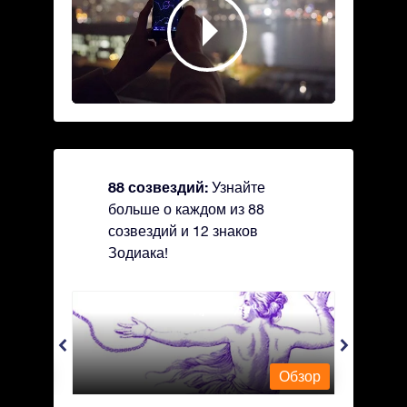
88 созвездий:
Узнайте
больше о каждом из 88
созвездий и 12 знаков
Зодиака!
Andromeda - Андромеда
Antli
Обзор
Обзор