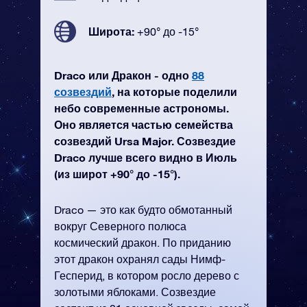
Широта:
+90° до -15°
Draco или Дракон - одно
88
созвездий
, на которые поделили
небо современные астрономы.
Оно является частью семейства
созвездий Ursa Major. Созвездие
Draco лучше всего видно в Июль
(из широт +90° до -15°).
Draco — это как будто обмотанный
вокруг Северного полюса
космический дракон. По приданию
этот дракон охранял сады Нимф-
Гесперид, в котором росло дерево с
золотыми яблоками. Созвездие