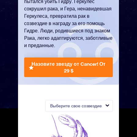
пытался убить Гидру. Геркулес
сокрушил рака, и Гера, ненавидевшая
Геркулеса, превратила рак в
созвездие в награду за его помощь
Гидре. Люди, родившиеся под знаком
Рака, легко адаптируются, заботливые
и преданные.
Назовите звезду от Cancer!
От
29 $
Выберите свое созвездие