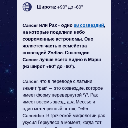
Широта:
+90° до -60°
Cancer или Рак - одно
88 созвездий
,
на которые поделили небо
современные астрономы. Оно
является частью семейства
созвездий Zodiac. Созвездие
Cancer лучше всего видно в Марш
(из широт +90° до -60°).
Cancer, что в переводе с латыни
значит ‘рак’ — это созвездие, которое
имеет форму перевернутой ‘Y’. Рак
имеет восемь звезд, два Мессье и
один метеоритный поток, Delta
Cancridae. В греческой мифологии рак
укусил Геркулеса в момент, когда тот