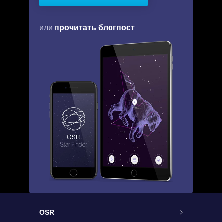
прочитать блогпост
или
OSR