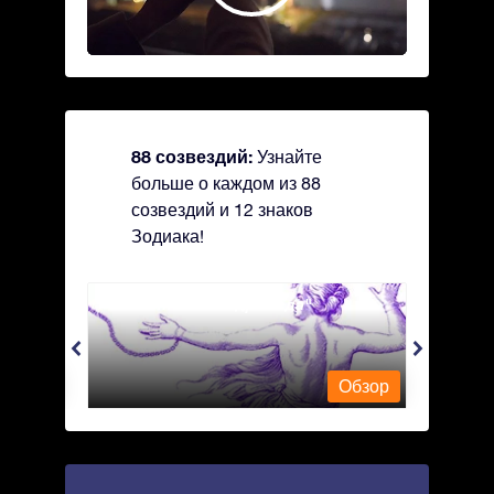
88 созвездий:
Узнайте
больше о каждом из 88
созвездий и 12 знаков
Зодиака!
Andromeda - Андромеда
Antli
Обзор
Обзор