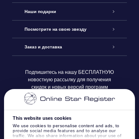
Обслуживание
Наши подарки
Как с нами связаться
Онлайн подарок Online Star Gift
Посмотрите на свою звезду
Блог
Подарочный набор OSR
Звездный реестр
Заказ и доставка
Часто задаваемые вопросы
Подарок Super Star Gift
приложения OSR Star Finder
Логин пользователя
Подпишитесь на нашу БЕСПЛАТНУЮ
новостную рассылку для получения
Отзывы
Подарочная карта OSR
Персонализированная страница Star Page
Платежная информация
скидок и новых версий программ
Корпоративные подарки
One Million Stars
Информация по доставке
OSR Starsaver
Политика возврата
This website uses cookies
We use cookies to personalise content and ads, to
provide social media features and to analyse our
VR-приложение Fly me to the stars
Созвездиях
traffic. We also share information about your use of