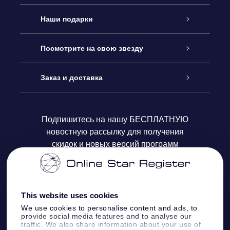
Обслуживание
Наши подарки
Как с нами связаться
Онлайн подарок Online Star Gift
Посмотрите на свою звезду
Блог
Подарочный набор OSR
Звездный реестр
Заказ и доставка
Часто задаваемые вопросы
Подарок Super Star Gift
приложения OSR Star Finder
Логин пользователя
Подпишитесь на нашу БЕСПЛАТНУЮ
новостную рассылку для получения
Отзывы
Подарочная карта OSR
Персонализированная страница Star Page
Платежная информация
скидок и новых версий программ
Корпоративные подарки
One Million Stars
Информация по доставке
OSR Starsaver
Политика возврата
This website uses cookies
We use cookies to personalise content and ads, to
provide social media features and to analyse our
VR-приложение Fly me to the stars
Созвездиях
traffic. We also share information about your use of