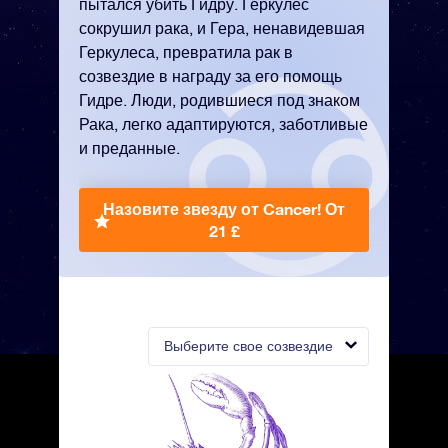
пытался убить Гидру. Геркулес
сокрушил рака, и Гера, ненавидевшая
Геркулеса, превратила рак в
созвездие в награду за его помощь
Гидре. Люди, родившиеся под знаком
Рака, легко адаптируются, заботливые
и преданные.
Назовите звезду от Cancer!
От
21 £
Выберите свое созвездие