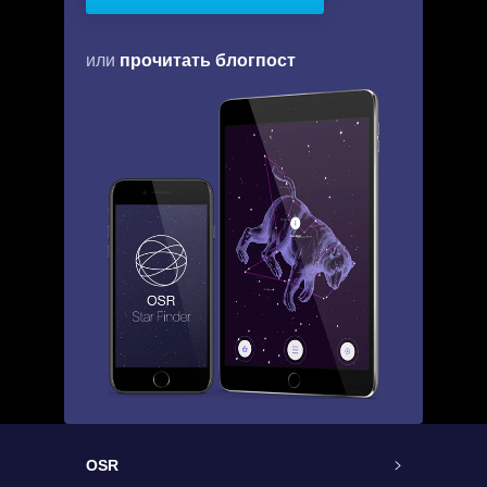
прочитать блогпост
или
OSR