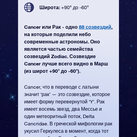
Широта:
+90° до -60°
Cancer или Рак - одно
88 созвездий
,
на которые поделили небо
современные астрономы. Оно
является частью семейства
созвездий Zodiac. Созвездие
Cancer лучше всего видно в Марш
(из широт +90° до -60°).
Cancer, что в переводе с латыни
значит ‘рак’ — это созвездие, которое
имеет форму перевернутой ‘Y’. Рак
имеет восемь звезд, два Мессье и
один метеоритный поток, Delta
Cancridae. В греческой мифологии рак
укусил Геркулеса в момент, когда тот