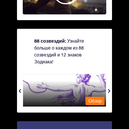
88 созвездий:
Узнайте
больше о каждом из 88
созвездий и 12 знаков
Зодиака!
Andromeda - Андромеда
Antli
Обзор
Обзор