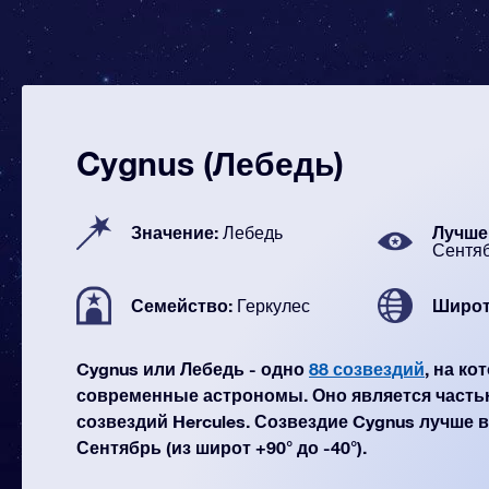
Cygnus (Лебедь)
Значение:
Лучше 
Лебедь
Сентя
Семейство:
Широт
Геркулес
Cygnus или Лебедь - одно
88 созвездий
, на к
современные астрономы. Оно является часть
созвездий Hercules. Созвездие Cygnus лучше в
Сентябрь (из широт +90° до -40°).