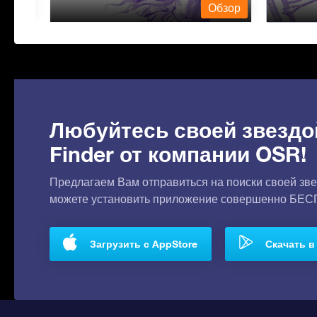
бзор
Обзор
Любуйтесь своей звездо
Finder от компании OSR!
Предлагаем Вам отправиться на поиски своей зве
можете установить приложение совершенно БЕ
Загрузить с AppStore
Скачать в 