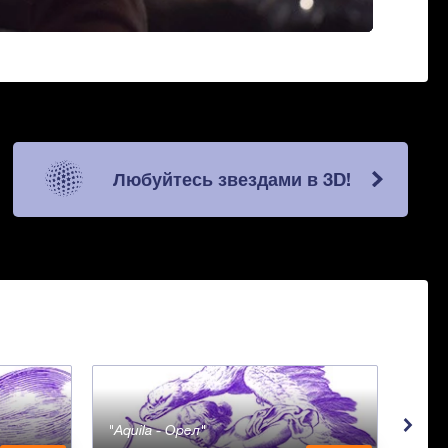
Любуйтесь звездами в 3D!
Aquila - Орел
Aqua