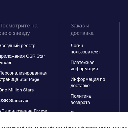
Посмотрите на
Заказ и
свою звезду
доставка
Звездный реестр
Логин
пользователя
приложения OSR Star
Finder
Платежная
информация
Персонализированная
страница Star Page
Информация по
доставке
One Million Stars
Политика
OSR Starsaver
возврата
VR-приложение Fly me
Созвездиях
to the stars