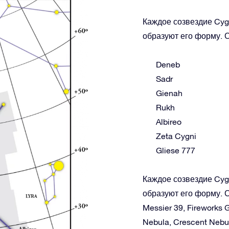
Каждое созвездие Cyg
образуют его форму. С
Deneb
Sadr
Gienah
Rukh
Albireo
Zeta Cygni
Gliese 777
Каждое созвездие Cyg
образуют его форму. С
Messier 39, Fireworks 
Nebula, Crescent Nebu