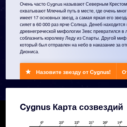
Очень часто Cygnus называют Северным Крестом
охватывают Млечный путь в месте, где очень мног
имеет 17 основных звезд, а самая яркая его звез
сияет в 60 000 раз ярче Солнца. Денеб находится 
древнегреческой мифологии Зевс превратился в 
соблазнить королеву Леду из Спарты. Другой миф
который был отправлен на небо в наказание за от
Диониса.
Назовите звезду от Cygnus!
О
Cygnus Карта созвездий