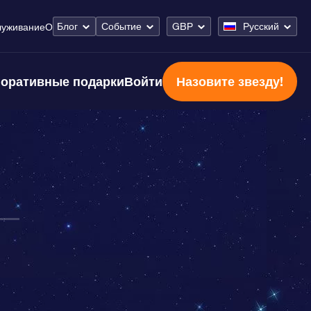
Блог
Событие
GBP
Русский
луживание
О
оративные подарки
Войти
Назовите звезду!