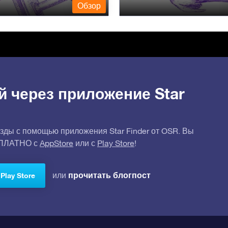
Обзор
й через приложение Star
зды с помощью приложения Star Finder от OSR. Вы
СПЛАТНО с
AppStore
или с
Play Store
!
прочитать блогпост
или
Play Store