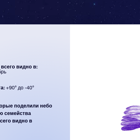
всего видно в:
брь
а:
+90° до -40°
оторые поделили небо
ю семейства
сего видно в