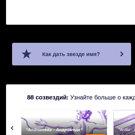
Как дать звезде имя?
88 созвездий:
Узнайте больше о кажд
Andromeda - Андромеда
Antlia 