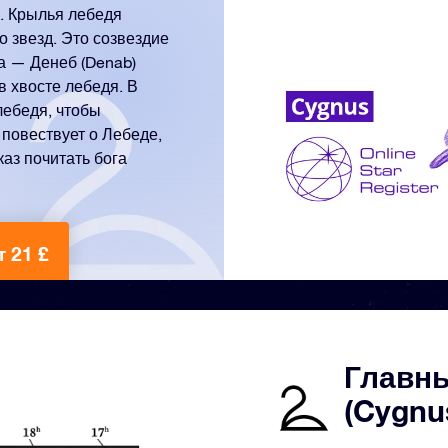
. Крылья лебедя
о звезд. Это созвездие
да — Денеб (Denab)
в хвосте лебедя. В
лебедя, чтобы
 повествует о Лебеде,
каз почитать бога
т 21 £
Главны
(Cygnu