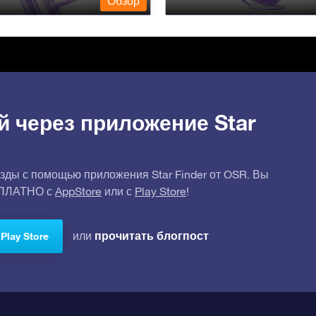
Обзор
й через приложение Star
зды с помощью приложения Star Finder от OSR. Вы
СПЛАТНО с
AppStore
или с
Play Store
!
прочитать блогпост
или
Play Store