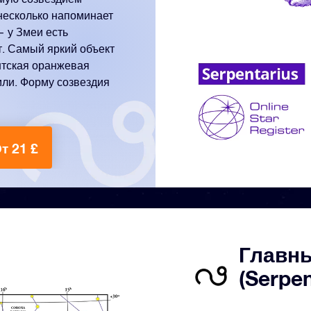
несколько напоминает
 у Змеи есть
ет. Самый яркий объект
антская оранжевая
мли. Форму созвездия
т 21 £
Главны
(Serpe