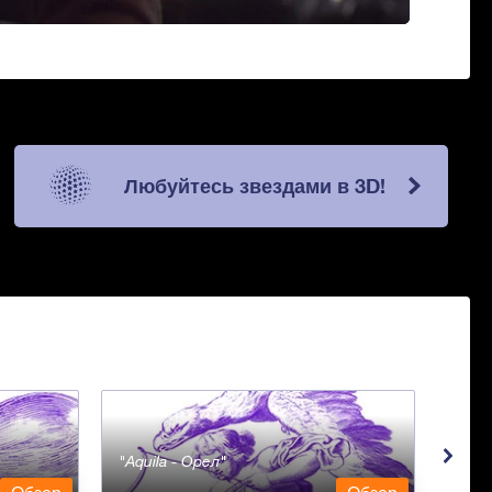
Любуйтесь звездами в 3D!
Aquila - Орел
Aqua