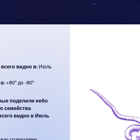
 всего видно в:
Июль
а:
+80° до -80°
орые поделили небо
ю семейства
 всего видно в Июль
емую созвездием