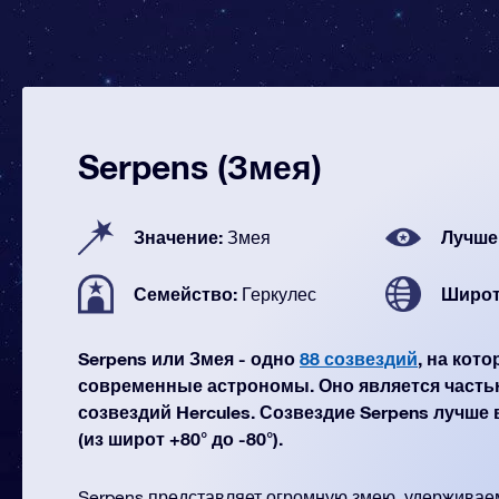
Serpens (Змея)
Значение:
Лучше
Змея
Семейство:
Широт
Геркулес
Serpens или Змея - одно
88 созвездий
, на кот
современные астрономы. Оно является часть
созвездий Hercules. Созвездие Serpens лучше
(из широт +80° до -80°).
Serpens представляет огромную змею, удержива