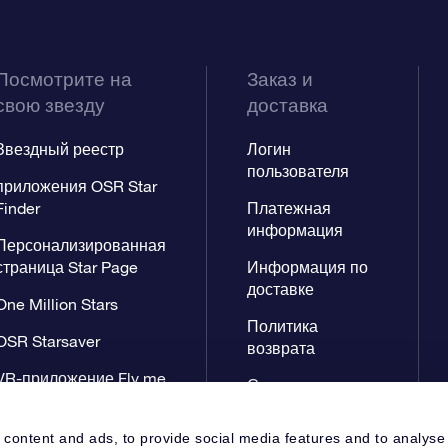
Посмотрите на
Заказ и
свою звезду
доставка
Звездный реестр
Логин
пользователя
приложения OSR Star
Finder
Платежная
информация
Персонализированная
страница Star Page
Информация по
доставке
One Million Stars
Политика
OSR Starsaver
возврата
VR-приложение Fly me
Созвездиях
to the stars
 content and ads, to provide social media features and to analyse