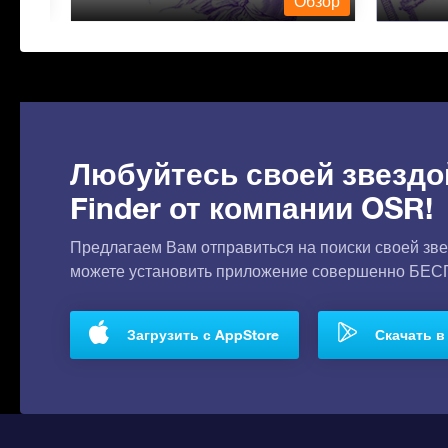
бзор
Обзор
Любуйтесь своей звездо
Finder от компании OSR!
Предлагаем Вам отправиться на поиски своей зве
можете установить приложение совершенно БЕ
Загрузить с AppStore
Скачать в 