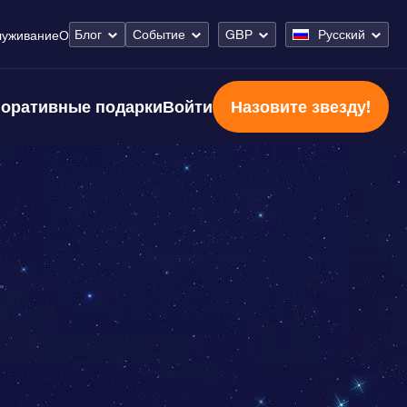
Блог
Событие
GBP
Русский
луживание
О
оративные подарки
Войти
Назовите звезду!