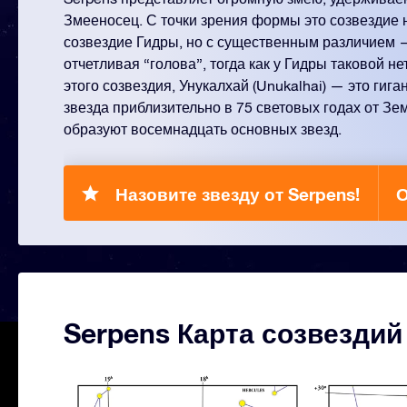
Змееносец. С точки зрения формы это созвездие 
созвездие Гидры, но с существенным различием —
отчетливая “голова”, тогда как у Гидры таковой н
этого созвездия, Унукалхай (Unukalhai) — это гиг
звезда приблизительно в 75 световых годах от Зе
образуют восемнадцать основных звезд.
Назовите звезду от Serpens!
О
Serpens Карта созвездий