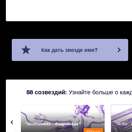
Как дать звезде имя?
88 созвездий:
Узнайте больше о кажд
Andromeda - Андромеда
Antlia 