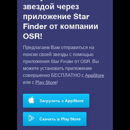
звездой через
приложение Star
Finder от компании
OSR!
Предлагаем Вам отправиться на
поиски своей звезды с помощью
приложения Star Finder от OSR. Вы
можете установить приложение
совершенно БЕСПЛАТНО с
AppStore
или с
Play Store
!
Загрузить с AppStore
Скачать в Play Store