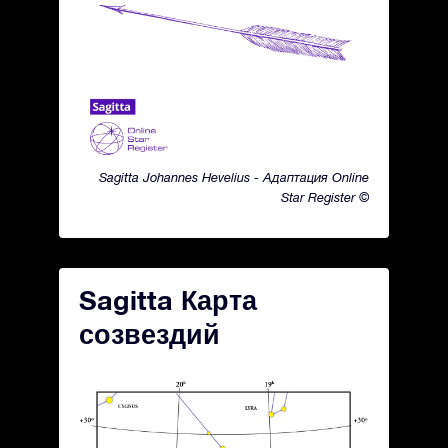
Sagitta Johannes Hevelius - Адаптация Online
Star Register ©
Sagitta Карта
созвездий