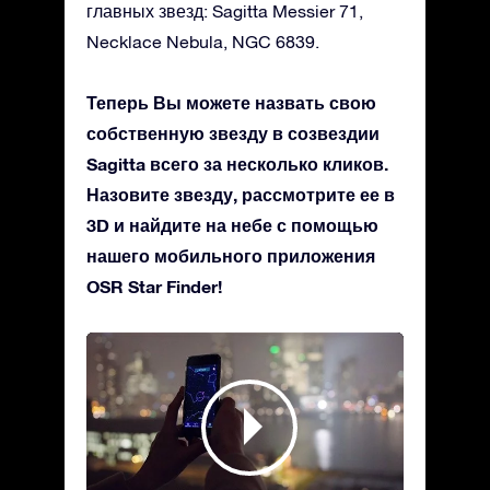
главных звезд: Sagitta Messier 71,
Necklace Nebula, NGC 6839.
Теперь Вы можете назвать свою
собственную звезду в созвездии
Sagitta всего за несколько кликов.
Назовите звезду, рассмотрите ее в
3D и найдите на небе с помощью
нашего мобильного приложения
OSR Star Finder!