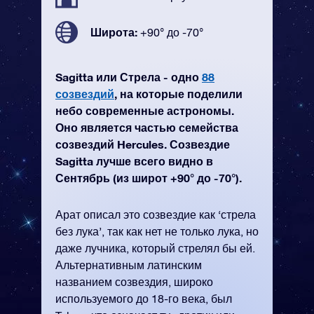
Широта:
+90° до -70°
Sagitta или Стрела - одно
88
созвездий
, на которые поделили
небо современные астрономы.
Оно является частью семейства
созвездий Hercules. Созвездие
Sagitta лучше всего видно в
Сентябрь (из широт +90° до -70°).
Арат описал это созвездие как ‘стрела
без лука’, так как нет не только лука, но
даже лучника, который стрелял бы ей.
Альтернативным латинским
названием созвездия, широко
используемого до 18-го века, был