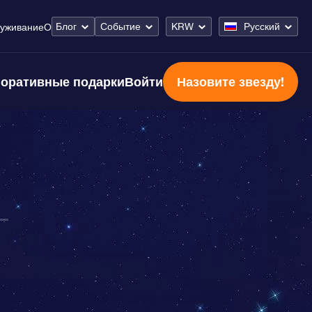
Блог
Событие
KRW
Русский
уживание
О
оративные подарки
Войти
Назовите звезду!