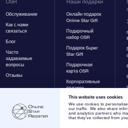
OSR
Наши подарки
Обслуживание
Онлайн подарок
Online Star Gift
Как с нами
связаться
Подарочный
набор OSR
Блог
Подарок Super
Часто
Star Gift
задаваемые
вопросы
Подарочная
карта OSR
Отзывы
Корпоративные
подарки
This website uses cookies
We use cookies to personalise
our traffic. We also share info
and analytics partners who may
that they’ve collected from you
Online Star Register BV
- Laan van de Maagd 83, 7324 BT 