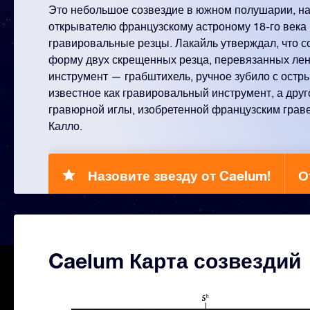
Это небольшое созвездие в южном полушарии, н
открывателю французскому астроному 18-го века
гравировальные резцы. Лакайль утверждал, что с
форму двух скрещенных резца, перевязанных лен
инструмент — грабштихель, ручное зубило с остр
известное как гравировальный инструмент, а дру
гравюрной иглы, изобретенной французским грав
Калло.
Назовите звезду от Caelum!
О
Caelum Карта созвездий