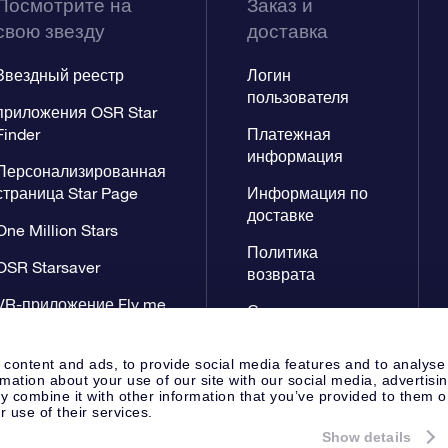
Посмотрите на
Заказ и
свою звезду
доставка
Звездный реестр
Логин
пользователя
приложения OSR Star
Finder
Платежная
информация
Персонализированная
страница Star Page
Информация по
доставке
One Million Stars
Политика
OSR Starsaver
возврата
VR-приложение Fly me
Созвездиях
to the stars
 content and ads, to provide social media features and to analyse
rmation about your use of our site with our social media, advertisi
 combine it with other information that you’ve provided to them o
r use of their services.
Show details
Cтраница Пресса
Заявление 
Apeldoorn, The Netherlands