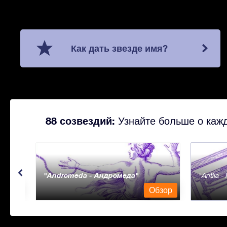
Как дать звезде имя?
88 созвездий:
Узнайте больше о кажд
Andromeda - Андромеда
Antlia 
бзор
Обзор