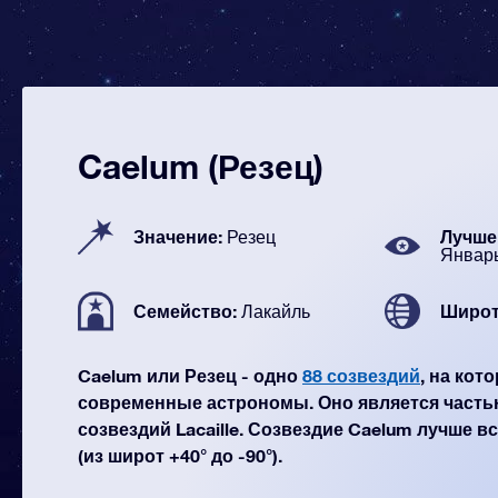
Caelum (Резец)
Значение:
Лучше 
Резец
Январ
Семейство:
Широт
Лакайль
Caelum или Резец - одно
88 созвездий
, на кот
современные астрономы. Оно является часть
созвездий Lacaille. Созвездие Caelum лучше в
(из широт +40° до -90°).