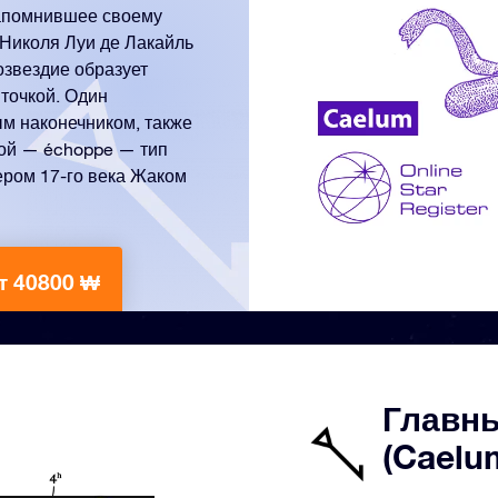
апомнившее своему
 Николя Луи де Лакайль
озвездие образует
точкой. Один
ым наконечником, также
гой — échoppe — тип
ером 17-го века Жаком
т 40800 ₩
Главны
(Caelu