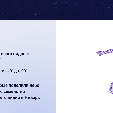
всего видно в:
ь
а:
+40° до -90°
орые поделили небо
ю семейства
сего видно в Январь