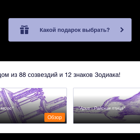
Какой подарок выбрать?
ом из 88 созвездий и 12 знаков Зодиака!
- Насос
Apus - Райская птица
Обзор