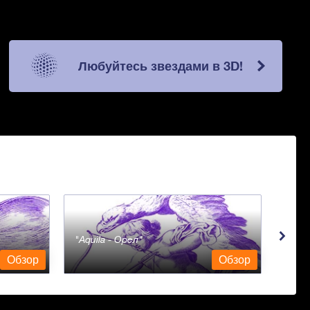
Любуйтесь звездами в 3D!
Aquila - Орел
Aqua
Обзор
Обзор