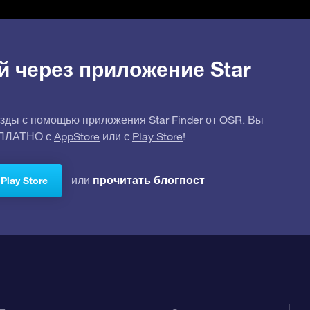
й через приложение Star
зды с помощью приложения Star Finder от OSR. Вы
СПЛАТНО с
AppStore
или с
Play Store
!
прочитать блогпост
или
Play Store