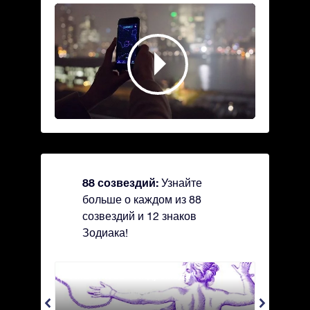
88 созвездий:
Узнайте
больше о каждом из 88
созвездий и 12 знаков
Зодиака!
Andromeda - Андромеда
Antli