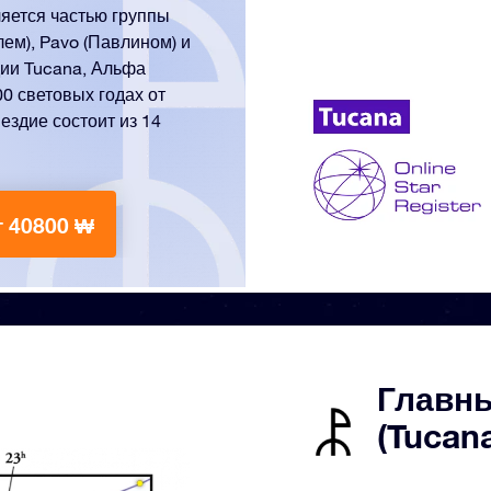
ляется частью группы
ем), Pavo (Павлином) и
дии Tucana, Альфа
0 световых годах от
ездие состоит из 14
т 40800 ₩
Главны
(Tucan