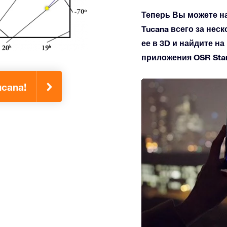
Теперь Вы можете н
Tucana всего за нес
ее в 3D и найдите н
приложения OSR Star 
cana!