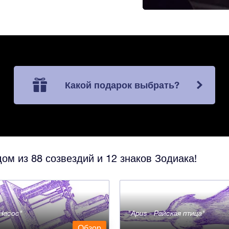
Какой подарок выбрать?
ом из 88 созвездий и 12 знаков Зодиака!
- Насос
Apus - Райская птица
Обзор