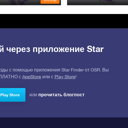
й через приложение Star
зды с помощью приложения Star Finder от OSR. Вы
СПЛАТНО с
AppStore
или с
Play Store
!
прочитать блогпост
или
Play Store