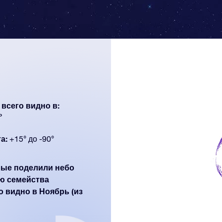
всего видно в:
ь
а:
+15° до -90°
орые поделили небо
ю семейства
о видно в Ноябрь (из