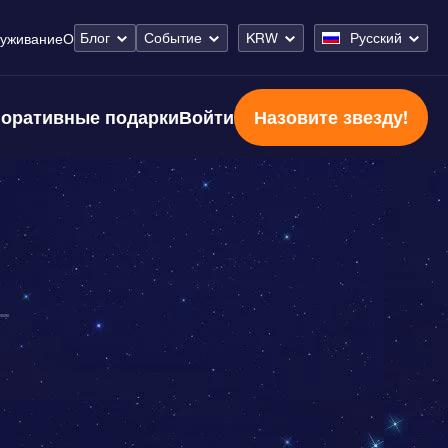
Блог
Событие
KRW
Русский
уживание
О
оративные подарки
Войти
Назовите звезду!