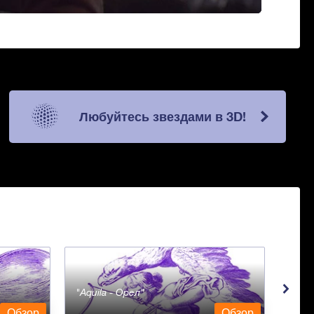
Любуйтесь звездами в 3D!
Aquila - Орел
Aqua
Обзор
Обзор