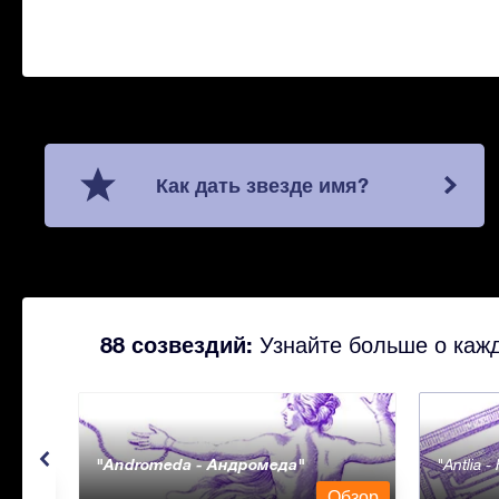
Как дать звезде имя?
88 созвездий:
Узнайте больше о кажд
Andromeda - Андромеда
Antlia 
бзор
Обзор