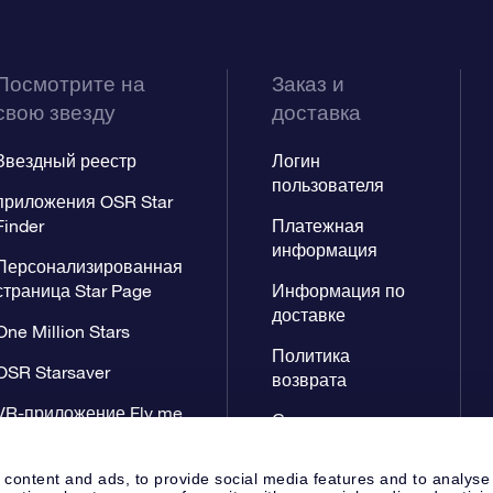
Посмотрите на
Заказ и
свою звезду
доставка
Звездный реестр
Логин
пользователя
приложения OSR Star
Finder
Платежная
информация
Персонализированная
страница Star Page
Информация по
доставке
One Million Stars
Политика
OSR Starsaver
возврата
VR-приложение Fly me
Созвездиях
to the stars
 content and ads, to provide social media features and to analyse