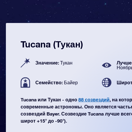
Tucana (Тукан)
Значение:
Лучше 
Тукан
Ноябр
Семейство:
Широт
Байер
Tucana или Тукан - одно
88 созвездий
, на кот
современные астрономы. Оно является часть
созвездий Bayer. Созвездие Tucana лучше всег
широт +15° до -90°).