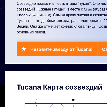
Созвездие назвали в честь птицы “тукан”. Оно яв
созвездий “Южные Птицы”, вместе с Grus (Журавл
Phoenix (Фениксом). Самая яркая звезда в созвез
Тукана — это двойная звезда, расположенная в 20
Земли. Она же отмечает кончик клюва птицы. Созв
основных звезд.
Назовите звезду от Tucana!
О
Tucana Карта созвездий