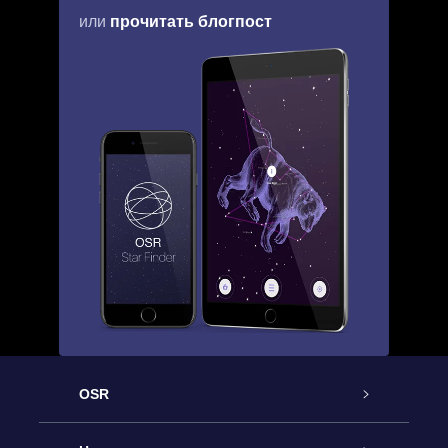
прочитать блогпост
или
OSR