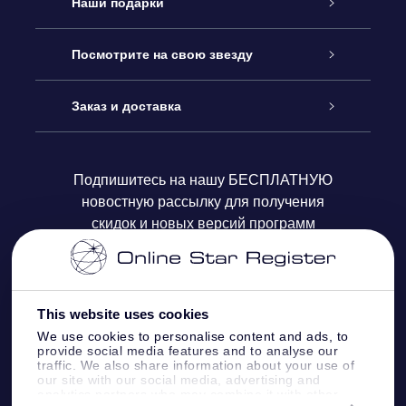
Обслуживание
Наши подарки
Как с нами связаться
Онлайн подарок Online Star Gift
Посмотрите на свою звезду
Блог
Подарочный набор OSR
Звездный реестр
Заказ и доставка
Часто задаваемые вопросы
Подарок Super Star Gift
приложения OSR Star Finder
Логин пользователя
Подпишитесь на нашу БЕСПЛАТНУЮ
новостную рассылку для получения
Отзывы
Подарочная карта OSR
Персонализированная страница Star Page
Платежная информация
скидок и новых версий программ
Корпоративные подарки
One Million Stars
Информация по доставке
OSR Starsaver
Политика возврата
This website uses cookies
We use cookies to personalise content and ads, to
provide social media features and to analyse our
VR-приложение Fly me to the stars
Созвездиях
traffic. We also share information about your use of
our site with our social media, advertising and
analytics partners who may combine it with other