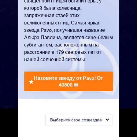
священной птицей богини Геры, у
которой была колесница,
запряженная стаей этих
великолепных птиц. Самая яркая
звезда Pavo, получившая название
Альфа Павлина, является сине-белым
субгигантом, расположенным на
расстоянии в 179 световых лет от
нашей солнечной системы.
Назовите звезду от Pavo!
От
40800 ₩
Выберите свое созвездие