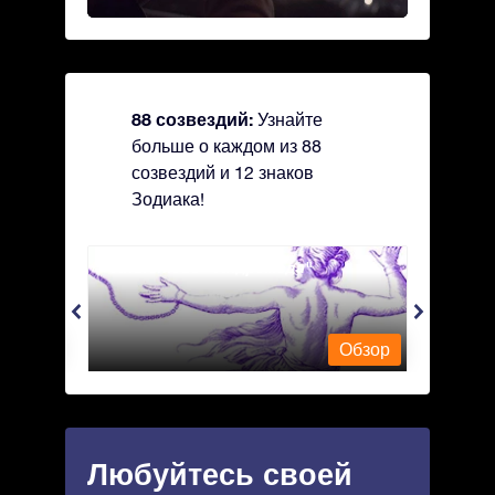
88 созвездий:
Узнайте
больше о каждом из 88
созвездий и 12 знаков
Зодиака!
Andromeda - Андромеда
Antli
Обзор
Обзор
Любуйтесь своей