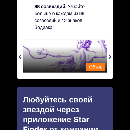
88 созвездий:
Узнайте
больше о каждом из 88
созвездий и 12 знаков
Зодиака!
Andromeda - Андромеда
Apus 
Обзор
Обзор
Любуйтесь своей
звездой через
приложение Star
Finder от компании