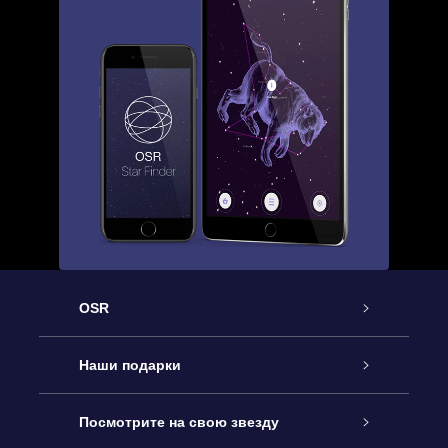
OSR
Обслуживание
Наши подарки
Как с нами связаться
Онлайн подарок Online Star Gift
Посмотрите на свою звезду