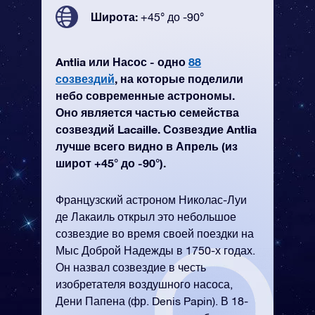
Широта:
+45° до -90°
Antlia или Насос - одно
88
созвездий
, на которые поделили
небо современные астрономы.
Оно является частью семейства
созвездий Lacaille. Созвездие Antlia
лучше всего видно в Апрель (из
широт +45° до -90°).
Французский астроном Николас-Луи
де Лакаиль открыл это небольшое
созвездие во время своей поездки на
Мыс Доброй Надежды в 1750-х годах.
Он назвал созвездие в честь
изобретателя воздушного насоса,
Дени Папена (фр. Denis Papin). В 18-