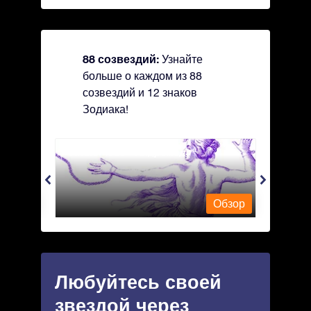
88 созвездий:
Узнайте
больше о каждом из 88
созвездий и 12 знаков
Зодиака!
Andromeda - Андромеда
Antli
Обзор
Обзор
Любуйтесь своей
звездой через