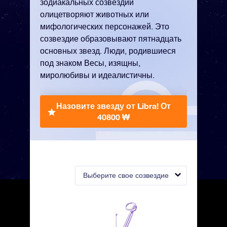
зодиакальных созвездий
олицетворяют животных или
мифологических персонажей. Это
созвездие образовывают пятнадцать
основных звезд. Люди, родившиеся
под знаком Весы, изящны,
миролюбивы и идеалистичны.
Назовите звезду от Libra!
От
40800 ₩
Выберите свое созвездие