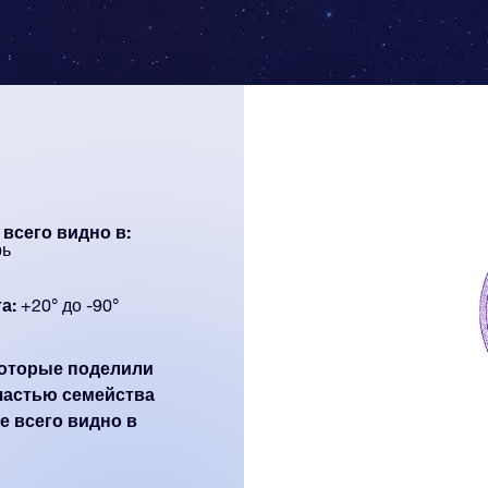
всего видно в:
рь
а:
+20° до -90°
 которые поделили
частью семейства
е всего видно в