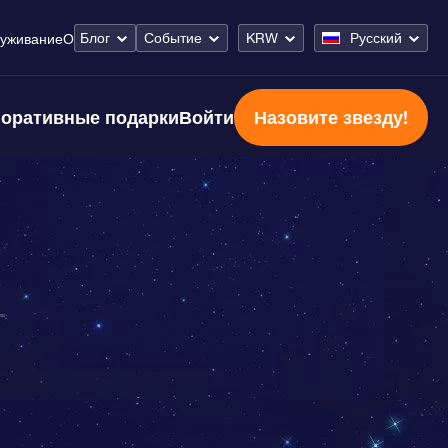
Блог
Событие
KRW
Русский
уживание
О
оративные подарки
Войти
Назовите звезду!