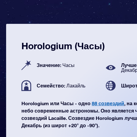
Horologium (Часы)
Значение:
Лучше 
Часы
Декаб
Семейство:
Широт
Лакайль
Horologium или Часы - одно
88 созвездий
, на
небо современные астрономы. Оно является 
созвездий Lacaille. Созвездие Horologium лучш
Декабрь (из широт +20° до -90°).