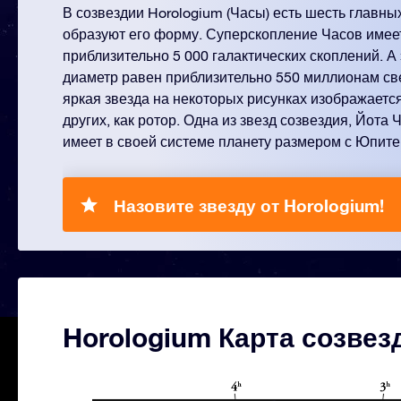
В созвездии Horologium (Часы) есть шесть главных
образуют его форму. Суперскопление Часов имеет
приблизительно 5 000 галактических скоплений. А э
диаметр равен приблизительно 550 миллионам св
яркая звезда на некоторых рисунках изображается
других, как ротор. Одна из звезд созвездия, Йота Ча
имеет в своей системе планету размером с Юпите
Назовите звезду от Horologium!
Horologium Карта созвез