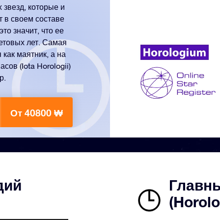
 звезд, которые и
 в своем составе
то значит, что ее
етовых лет. Самая
 как маятник, а на
сов (Iota Horologii)
р.
От 40800 ₩
дий
Главны
(Horol