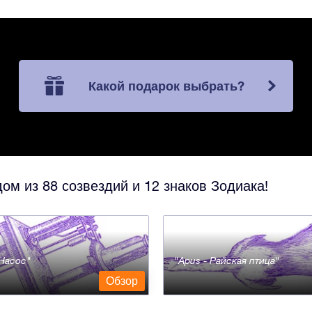
Какой подарок выбрать?
ом из 88 созвездий и 12 знаков Зодиака!
- Насос
Apus - Райская птица
Обзор