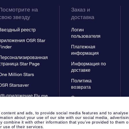
Посмотрите на
Заказ и
свою звезду
доставка
Звездный реестр
Логин
пользователя
приложения OSR Star
Finder
Платежная
информация
Персонализированная
страница Star Page
Информация по
доставке
One Million Stars
Политика
OSR Starsaver
возврата
VR-приложение Fly me
Созвездиях
to the stars
 content and ads, to provide social media features and to analyse
rmation about your use of our site with our social media, advertisi
 combine it with other information that you’ve provided to them o
r use of their services.