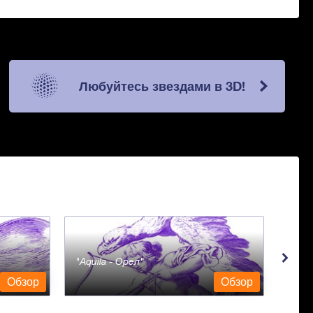
Любуйтесь звездами в 3D!
Aquila - Орел
Aqua
Обзор
Обзор