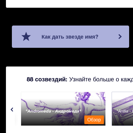
Как дать звезде имя?
88 созвездий:
Узнайте больше о кажд
Andromeda - Андромеда
Antlia 
бзор
Обзор