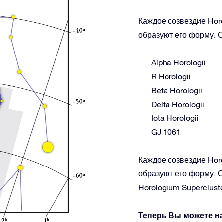
Каждое созвездие Horo
образуют его форму. С
Alpha Horologii
R Horologii
Beta Horologii
Delta Horologii
Iota Horologii
GJ 1061
Каждое созвездие Horo
образуют его форму. С
Horologium Superclust
Теперь Вы можете н