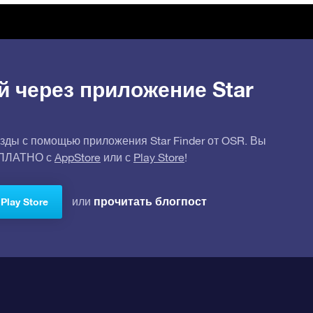
й через приложение Star
зды с помощью приложения Star Finder от OSR. Вы
СПЛАТНО с
AppStore
или с
Play Store
!
прочитать блогпост
или
Play Store