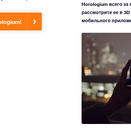
Horologium всего за 
рассмотрите ее в 3D
мобильного приложен
ologium!