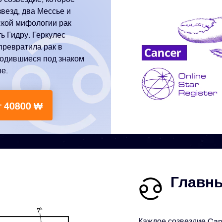
звезд, два Мессье и
еской мифологии рак
ть Гидру. Геркулес
превратила рак в
 родившиеся под знаком
е.
т 40800 ₩
Главны
Каждое созвездие Canc