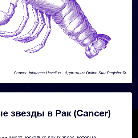
Cancer Johannes Hevelius - Адаптация Online Star Register ©
е звезды в Рак (Cancer)
er имеет несколько ярких звезд, которые