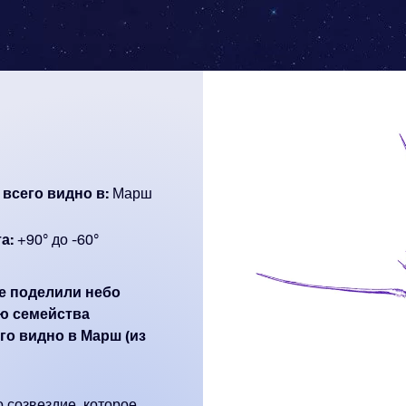
 всего видно в:
Марш
а:
+90° до -60°
ые поделили небо
ю семейства
го видно в Марш (из
о созвездие, которое