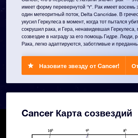
имеет форму перевернутой ‘Y’. Рак имеет восемь 
один метеоритный поток, Delta Cancridae. В греч
укусил Геркулеса в момент, когда тот пытался уби
сокрушил рака, и Гера, ненавидевшая Геркулеса, 
созвездие в награду за его помощь Гидре. Люди,
Рака, легко адаптируются, заботливые и преданны
Назовите звезду от Cancer!
О
Cancer Карта созвездий