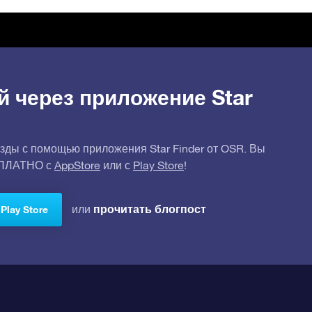
й через приложение Star
зды с помощью приложения Star Finder от OSR. Вы
СПЛАТНО с
AppStore
или с
Play Store
!
прочитать блогпост
или
Play Store