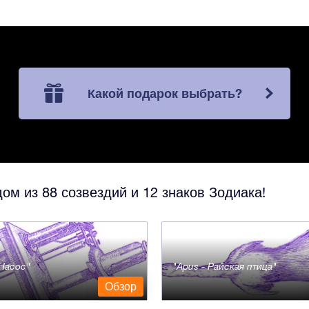
Какой подарок выбрать?
ом из 88 созвездий и 12 знаков Зодиака!
- Насос
Apus - Райская птица
Обзор