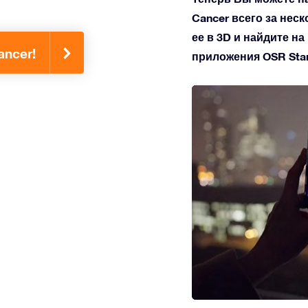
Cancer всего за нес
ее в 3D и найдите н
ncer!
приложения OSR Star 