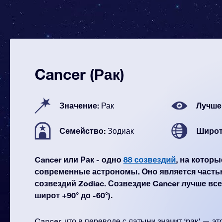
Cancer (Рак)
Значение:
Лучше
Рак
Семейство:
Широт
Зодиак
Cancer или Рак - одно
88 созвездий
, на котор
современные астрономы. Оно является часть
созвездий Zodiac. Созвездие Cancer лучше все
широт +90° до -60°).
Cancer, что в переводе с латыни значит ‘рак’ — эт