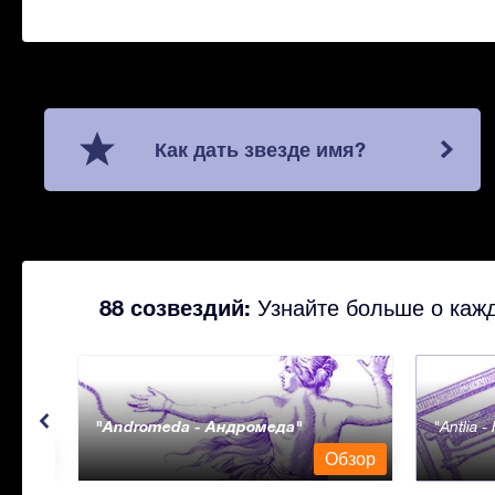
Как дать звезде имя?
88 созвездий:
Узнайте больше о кажд
Andromeda - Андромеда
Antlia 
бзор
Обзор