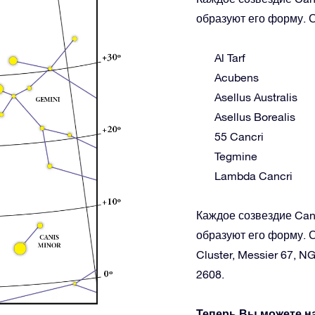
образуют его форму. С
Al Tarf
Acubens
Asellus Australis
Asellus Borealis
55 Cancri
Tegmine
Lambda Cancri
Каждое созвездие Canc
образуют его форму. С
Cluster, Messier 67,
2608.
Теперь Вы можете н