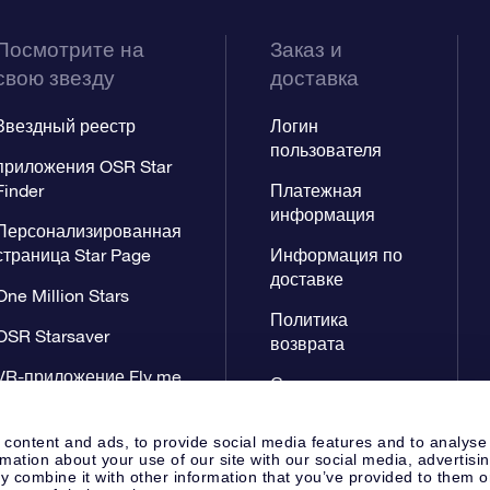
Посмотрите на
Заказ и
свою звезду
доставка
Звездный реестр
Логин
пользователя
приложения OSR Star
Finder
Платежная
информация
Персонализированная
страница Star Page
Информация по
доставке
One Million Stars
Политика
OSR Starsaver
возврата
VR-приложение Fly me
Созвездиях
to the stars
 content and ads, to provide social media features and to analyse
rmation about your use of our site with our social media, advertisi
 combine it with other information that you’ve provided to them o