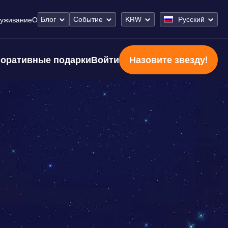
Блог
Событие
KRW
Русский
уживание
О
оративные подарки
Войти
Назовите звезду!