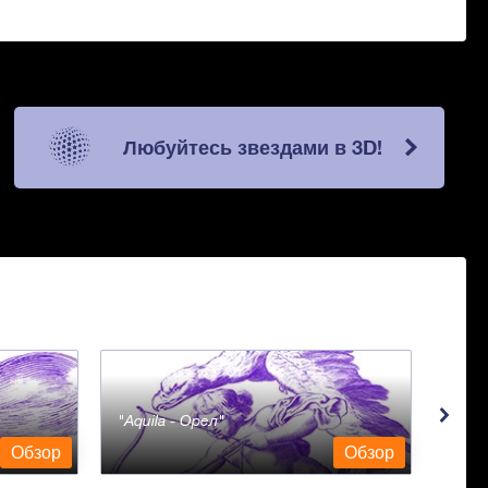
Любуйтесь звездами в 3D!
Aquila - Орел
Aqua
Обзор
Обзор