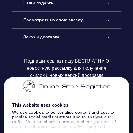
Обслуживание
Наши подарки
Как с нами связаться
Онлайн подарок Online Star Gift
Посмотрите на свою звезду
Блог
Подарочный набор OSR
Звездный реестр
Заказ и доставка
Часто задаваемые вопросы
Подарок Super Star Gift
приложения OSR Star Finder
Логин пользователя
Подпишитесь на нашу БЕСПЛАТНУЮ
новостную рассылку для получения
Отзывы
Подарочная карта OSR
Персонализированная страница Star Page
Платежная информация
скидок и новых версий программ
Корпоративные подарки
One Million Stars
Информация по доставке
OSR Starsaver
Политика возврата
This website uses cookies
We use cookies to personalise content and ads, to
provide social media features and to analyse our
VR-приложение Fly me to the stars
Созвездиях
traffic. We also share information about your use of
our site with our social media, advertising and
analytics partners who may combine it with other