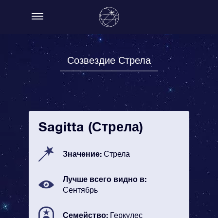
Созвездие Стрела
Sagitta (Стрела)
Значение:
Стрела
Лучше всего видно в:
Сентябрь
Семейство:
Геркулес