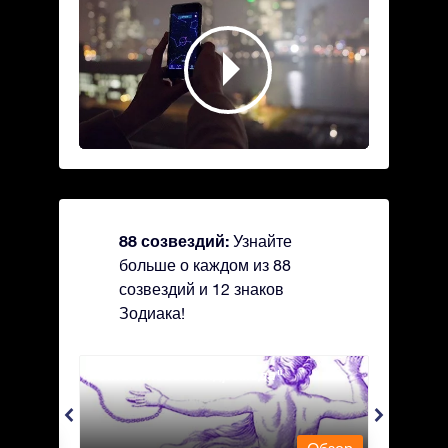
88 созвездий:
Узнайте
больше о каждом из 88
созвездий и 12 знаков
Зодиака!
Andromeda - Андромеда
Antli