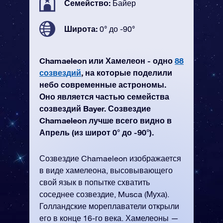
Семейство:
Байер
Широта:
0° до -90°
Chamaeleon или Хамелеон - одно
88
созвездий
, на которые поделили
небо современные астрономы.
Оно является частью семейства
созвездий Bayer. Созвездие
Chamaeleon лучше всего видно в
Апрель (из широт 0° до -90°).
Созвездие Chamaeleon изображается
в виде хамелеона, высовывающего
свой язык в попытке схватить
соседнее созвездие, Musca (Муха).
Голландские мореплаватели открыли
его в конце 16-го века. Хамелеоны —