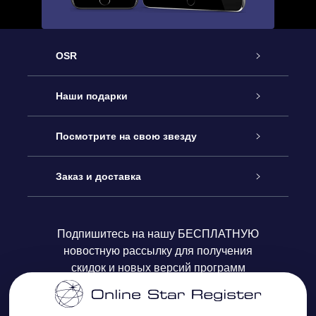
OSR
Обслуживание
Наши подарки
Как с нами связаться
Онлайн подарок Online Star Gift
Посмотрите на свою звезду
Блог
Подарочный набор OSR
Звездный реестр
Заказ и доставка
Часто задаваемые вопросы
Подарок Super Star Gift
приложения OSR Star Finder
Логин пользователя
Подпишитесь на нашу БЕСПЛАТНУЮ
новостную рассылку для получения
Отзывы
Подарочная карта OSR
Персонализированная страница Star Page
Платежная информация
скидок и новых версий программ
Корпоративные подарки
One Million Stars
Информация по доставке