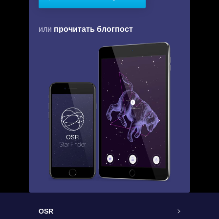
прочитать блогпост
или
OSR