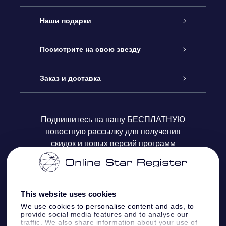
Обслуживание
Наши подарки
Как с нами связаться
Онлайн подарок Online Star Gift
Посмотрите на свою звезду
Блог
Подарочный набор OSR
Звездный реестр
Заказ и доставка
Часто задаваемые вопросы
Подарок Super Star Gift
приложения OSR Star Finder
Логин пользователя
Подпишитесь на нашу БЕСПЛАТНУЮ
новостную рассылку для получения
Отзывы
Подарочная карта OSR
Персонализированная страница Star Page
Платежная информация
скидок и новых версий программ
Корпоративные подарки
One Million Stars
Информация по доставке
OSR Starsaver
Политика возврата
This website uses cookies
We use cookies to personalise content and ads, to
provide social media features and to analyse our
VR-приложение Fly me to the stars
Созвездиях
traffic. We also share information about your use of