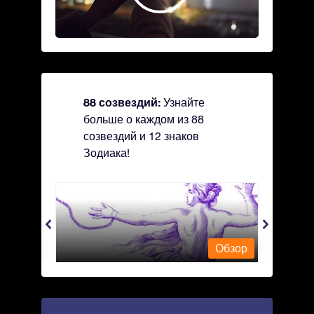
88 созвездий:
Узнайте
больше о каждом из 88
созвездий и 12 знаков
Зодиака!
Andromeda - Андромеда
Antli
Обзор
Обзор