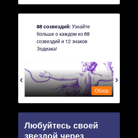
88 созвездий:
Узнайте
больше о каждом из 88
созвездий и 12 знаков
Зодиака!
Andromeda - Андромеда
Antli
Обзор
Обзор
Любуйтесь своей
звездой через