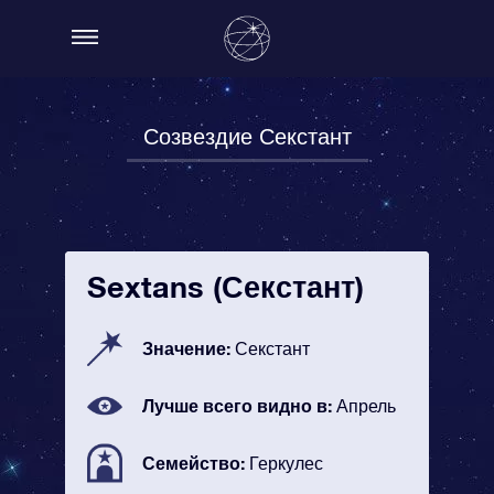
Созвездие Секстант
Sextans (Секстант)
Значение:
Секстант
Лучше всего видно в:
Апрель
Семейство:
Геркулес