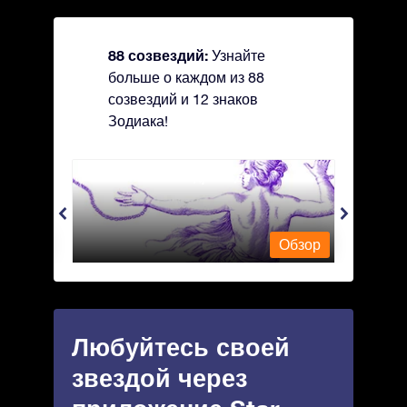
88 созвездий:
Узнайте
больше о каждом из 88
созвездий и 12 знаков
Зодиака!
Andromeda - Андромеда
Antli
Обзор
Обзор
Любуйтесь своей
звездой через