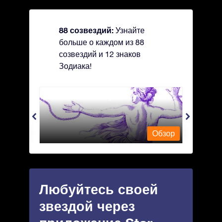
88 созвездий:
Узнайте
больше о каждом из 88
созвездий и 12 знаков
Зодиака!
Andromeda - Андромеда
Antli
Обзор
Обзор
Любуйтесь своей
звездой через