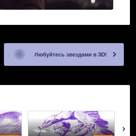
Любуйтесь звездами в 3D!
Aquila - Орел
Aqua