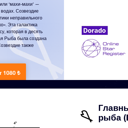
или ‘махи-махи’ —
 водах. Созвездие
ктики неправильного
». Эта галактика
су, которая в десять
ая Рыба была создана
Созвездие также
т 1080 ₺
Главны
рыба (