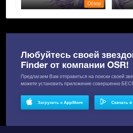
бзор
Обзор
Любуйтесь своей звездо
Finder от компании OSR!
Предлагаем Вам отправиться на поиски своей зве
можете установить приложение совершенно БЕ
Загрузить с AppStore
Скачать в 