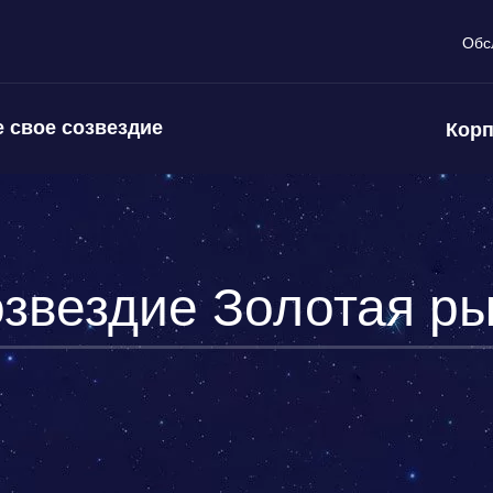
Обс
 свое созвездие
Корп
звездие Золотая р