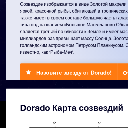
Созвездие изображается в виде Золотой макрели 
яркой, красочной рыбы, обитающей в тропических
также имеет в своем составе большую часть гала
типа под названием «Большое Магелланово Облако
является третьей по близости к Земле и имеет мас
миллиардов раз превышает массу Солнца. Золот
голландским астрономом Петрусом Планкиусом. 
известно, как ‘Рыба-Меч’.
Назовите звезду от Dorado!
О
Dorado Карта созвездий