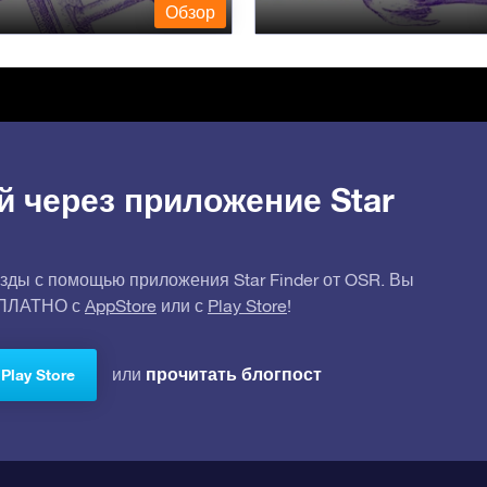
Обзор
й через приложение Star
зды с помощью приложения Star Finder от OSR. Вы
СПЛАТНО с
AppStore
или с
Play Store
!
прочитать блогпост
или
Play Store