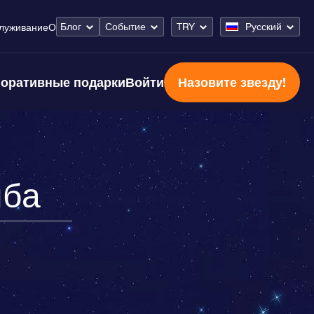
Блог
Событие
TRY
Русский
луживание
О
оративные подарки
Войти
Назовите звезду!
ыба