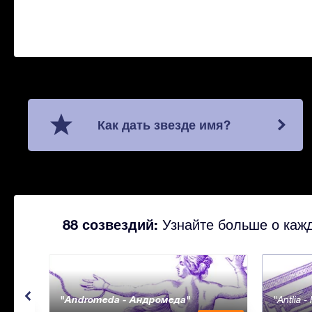
Как дать звезде имя?
88 созвездий:
Узнайте больше о кажд
Andromeda - Андромеда
Antlia 