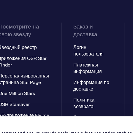
Посмотрите на
Заказ и
свою звезду
доставка
Звездный реестр
Логин
пользователя
приложения OSR Star
Finder
Платежная
информация
Персонализированная
страница Star Page
Информация по
доставке
One Million Stars
Политика
OSR Starsaver
возврата
VR-приложение Fly me
Созвездиях
to the stars