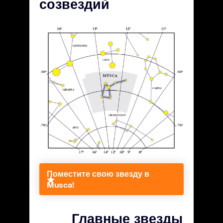
созвездий
Поместите свою звезду в
Musca!
Главные звезды