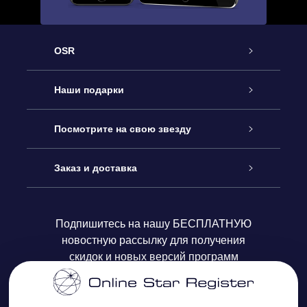
OSR
Обслуживание
Наши подарки
Как с нами связаться
Онлайн подарок Online Star Gift
Посмотрите на свою звезду
Блог
Подарочный набор OSR
Звездный реестр
Заказ и доставка
Часто задаваемые вопросы
Подарок Super Star Gift
приложения OSR Star Finder
Логин пользователя
Подпишитесь на нашу БЕСПЛАТНУЮ
новостную рассылку для получения
Отзывы
Подарочная карта OSR
Персонализированная страница Star Page
Платежная информация
скидок и новых версий программ
Корпоративные подарки
One Million Stars
Информация по доставке