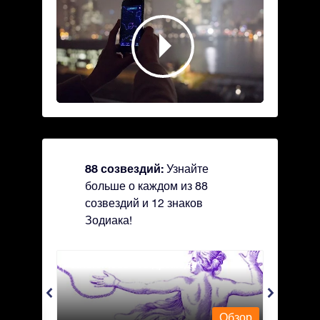
88 созвездий:
Узнайте
больше о каждом из 88
созвездий и 12 знаков
Зодиака!
Andromeda - Андромеда
Antli
Обзор
Обзор