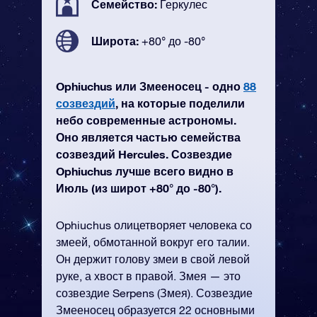
Семейство:
Геркулес
Широта:
+80° до -80°
Ophiuchus или Змееносец - одно
88
созвездий
, на которые поделили
небо современные астрономы.
Оно является частью семейства
созвездий Hercules. Созвездие
Ophiuchus лучше всего видно в
Июль (из широт +80° до -80°).
Ophiuchus олицетворяет человека со
змеей, обмотанной вокруг его талии.
Он держит голову змеи в свой левой
руке, а хвост в правой. Змея — это
созвездие Serpens (Змея). Созвездие
Змееносец образуется 22 основными