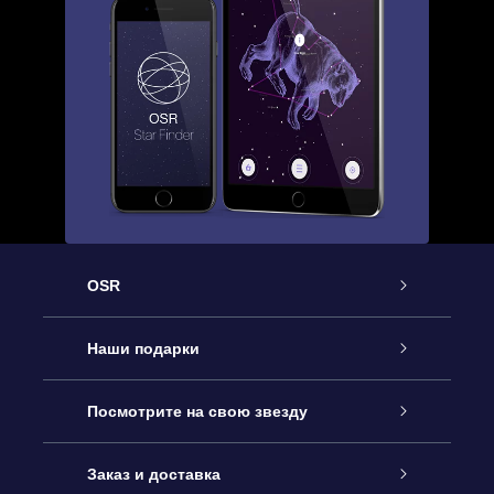
OSR
Обслуживание
Наши подарки
Как с нами связаться
Онлайн подарок Online Star Gift
Посмотрите на свою звезду
Блог
Подарочный набор OSR
Звездный реестр
Заказ и доставка