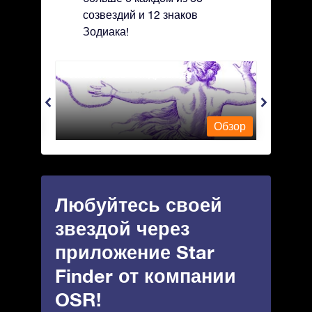
созвездий и 12 знаков
Зодиака!
Andromeda - Андромеда
Antli
Обзор
Обзор
Любуйтесь своей
звездой через
приложение Star
Finder от компании
OSR!