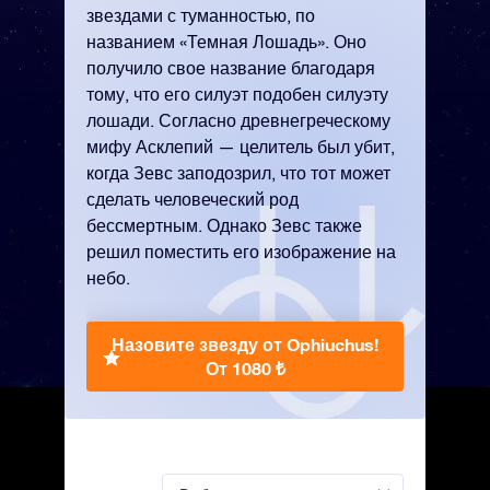
звездами с туманностью, по
названием «Темная Лошадь». Оно
получило свое название благодаря
тому, что его силуэт подобен силуэту
лошади. Согласно древнегреческому
мифу Асклепий — целитель был убит,
когда Зевс заподозрил, что тот может
сделать человеческий род
бессмертным. Однако Зевс также
решил поместить его изображение на
небо.
Назовите звезду от Ophiuchus!
От 1080 ₺