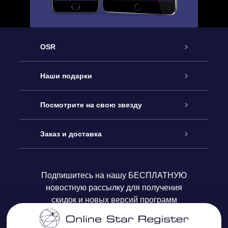
OSR
Обслуживание
Наши подарки
Как с нами связаться
Онлайн подарок Online Star Gift
Посмотрите на свою звезду
Блог
Подарочный набор OSR
Звездный реестр
Заказ и доставка
Часто задаваемые вопросы
Подарок Super Star Gift
приложения OSR Star Finder
Логин пользователя
Подпишитесь на нашу БЕСПЛАТНУЮ
новостную рассылку для получения
Отзывы
Подарочная карта OSR
Персонализированная страница Star Page
Платежная информация
скидок и новых версий программ
Корпоративные подарки
One Million Stars
Информация по доставке