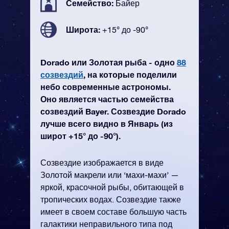
Семейство:
Байер
Широта:
+15° до -90°
Dorado или Золотая рыба - одно
88
созвездий
, на которые поделили
небо современные астрономы.
Оно является частью семейства
созвездий Bayer. Созвездие Dorado
лучше всего видно в Январь (из
широт +15° до -90°).
Созвездие изображается в виде
Золотой макрели или ‘махи-махи’ —
яркой, красочной рыбы, обитающей в
тропических водах. Созвездие также
имеет в своем составе большую часть
галактики неправильного типа под