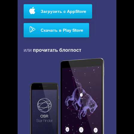
Загрузить с AppStore
Скачать в Play Store
прочитать блогпост
или