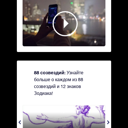
88 созвездий:
Узнайте
больше о каждом из 88
созвездий и 12 знаков
Зодиака!
Andromeda - Андромеда
Antli